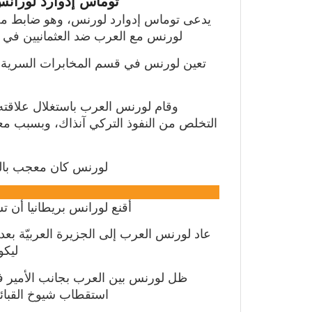
توماس إدوارد لوران
يدعى توماس إدوارد لورنس، وهو ضابط مخاب
لورنس مع العرب ضد العثمانيين في ال
تعين لورنس في قسم المخابرات السرية ا
وقام لورنس العرب باستغلال علاقته
التخلص من النفوذ التركي آنذاك، وبسبب معر
لورنس كان معجب بالشع
أقنع لورانس بريطانيا أن ت
عاد لورنس العرب إلى الجزيرة العربيّة بعد 
ليكو
ظل لورنس بين العرب بجانب الأمير ف
استقطاب شيوخ القبائل