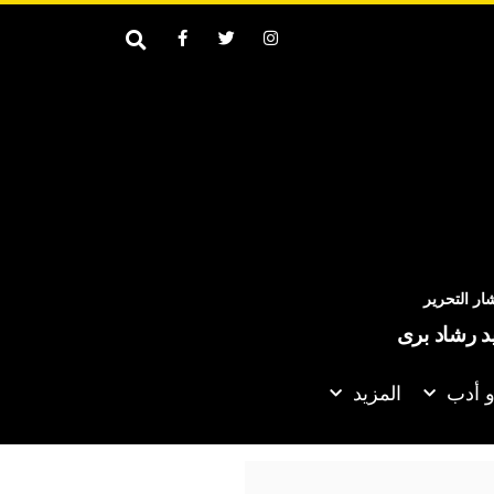
ر التحرير
يد رشاد برى
و أدب
المزيد
: نتحدث مع الإيرانيين وأفضّل التوصل إلى اتفاق لأنني لا أريد قتل الناس