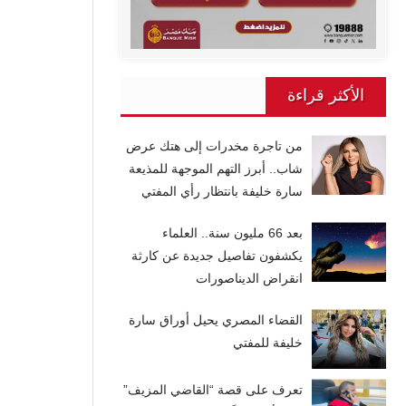
الأكثر قراءة
من تاجرة مخدرات إلى هتك عرض
شاب.. أبرز التهم الموجهة للمذيعة
سارة خليفة بانتظار رأي المفتي
بعد 66 مليون سنة.. العلماء
يكشفون تفاصيل جديدة عن كارثة
انقراض الديناصورات
القضاء المصري يحيل أوراق سارة
خليفة للمفتي
تعرف على قصة “القاضي المزيف”