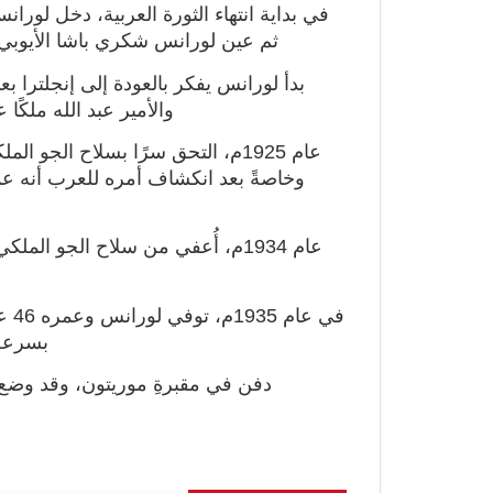
في بداية انتهاء الثورة العربية، دخل لور
ثم عين لورانس شكري باشا الأيوبي ح
بدأ لورانس يفكر بالعودة إلى إنجلترا ب
والأمير عبد الله ملكًا عل
عام 1925م، التحق سرًا بسلاح الج
وخاصةً بعد انكشاف أمره للعرب أنه ع
عام 1934م، أُعفي من سلاح الجو ا
في 
بسرعة 
دفن في مقبرةِ موريتون، وقد وضع 