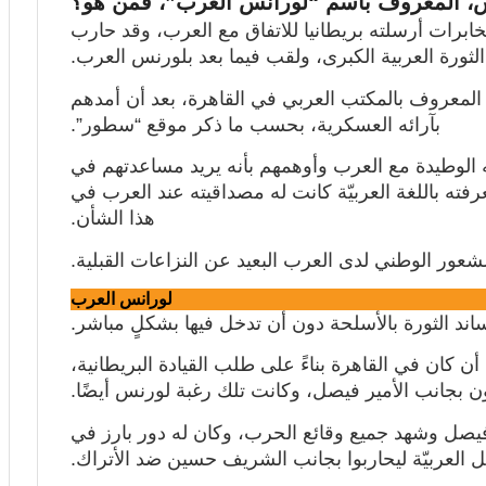
س، المعروف باسم “لورانس العرب”، فمن هو؟
رات أرسلته بريطانيا للاتفاق مع العرب، وقد حارب
ثورة العربية الكبرى، ولقب فيما بعد بلورنس العرب.
لمعروف بالمكتب العربي في القاهرة، بعد أن أمدهم
بآرائه العسكرية، بحسب ما ذكر
موقع
“سطور”.
 الوطيدة مع العرب وأوهمهم بأنه يريد مساعدتهم في
فته باللغة العربيّة كانت له مصداقيته عند العرب في
هذا الشأن.
ور الوطني لدى العرب البعيد عن النزاعات القبلية.
لورانس العرب
ساند الثورة بالأسلحة دون أن تدخل فيها بشكلٍ مباشر.
أن كان في القاهرة بناءً على طلب القيادة البريطانية،
ن بجانب الأمير فيصل، وكانت تلك رغبة لورنس أيضًا.
يصل وشهد جميع وقائع الحرب، وكان له دور بارز في
 العربيّة ليحاربوا بجانب الشريف حسين ضد الأتراك.