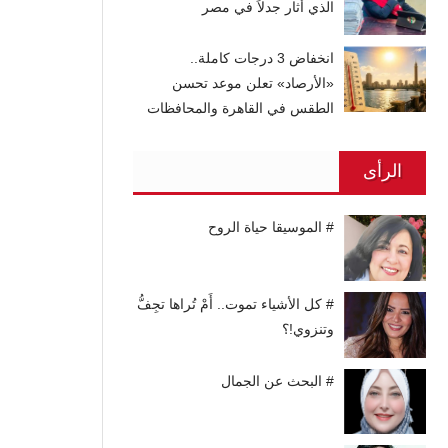
الذي أثار جدلاً في مصر
انخفاض 3 درجات كاملة..
«الأرصاد» تعلن موعد تحسن
الطقس في القاهرة والمحافظات
الرأى
# الموسيقا حياة الروح
# كل الأشياء تموت.. أَمْ تُراها تجِفُّ
وتنزوي!؟
# البحث عن الجمال