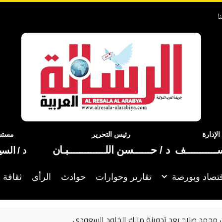
ا
إدارة
رئيس التحرير
مستشا
ســـــــــــف
د / حــــــسن اللـــــــــــــبـان
د / الس
تصاد وبورصة
تقارير وحوارات
حوادث
الرأى
ثقافة 
الك الخلود السعودي
ترامب