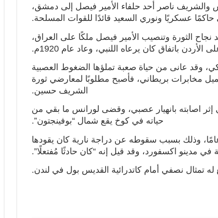
انس والشريف ناصر أحد حلفاء الأمير فيصل إلى دمشق،
اكمًا عسكريًا ونوري السعيد قائدًا للقوات المسلحة.
عد نجاح الثورة وتنصيب الأمير فيصل ملكًا على العراق،
ى الأردن باتفاق كان يرعاه اللنبي، وعاد عام 1920م.
و الملكي، وقد عانى من حياة صعبة تملؤها الضغوط العصبية
ميل مخابرات بريطاني، فأصبح مطلوبًا لمعارضي ثورة
الشريف حسين.
لملكي إثر اصابته بانهيار عصبي، وقضى لورانس ما بقي من
حياته في كوخ يقع شمال “بوفينجتون”.
عام 1935م، توفي لورانس وعمره 46 عامًا، وذلك بسبب سقوطه عن دراجة نارية كان يقودها
في مدينو اكسفورد، وقد قيل إنه “كان حادثًا مُفتعلًا”.
له تمثال نصفي أمام كاتدرائية القديس بول في لندن.