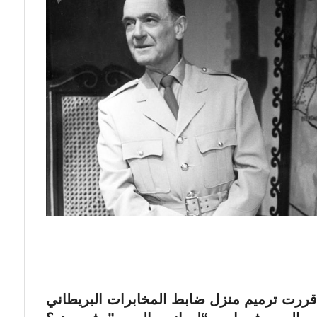
 قررت ترميم منزل ضابط المخابرات البريطاني