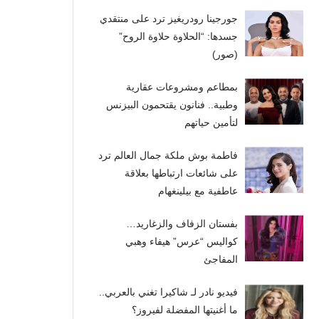
جورجينا رودريغيز ترد على منتقدي
جسدها: “الحلاوة حلاوة الروح”
(صور)
بمطاعم ومشروعات عقارية
وطبية.. فنانون يقتحمون البيزنس
لتأمين حياتهم
فاطمة بوش ملكة جمال العالم ترد
على شائعات ارتباطها بعلاقة
عاطفية مع بيلينغهام
بفستان الزفاف والزغاريد…
كواليس “عرس” هيفاء وهبي
المفاجئ
فيديو نادر لـ شاكيرا تغني بالعربي..
ما أغنيتها المفضلة لفيروز؟