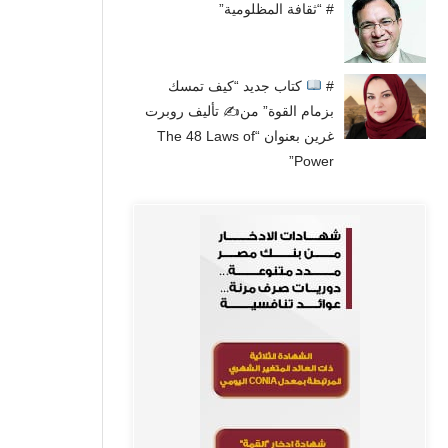
# “ثقافة المظلومية”
#
كتاب جديد “كيف تمسك
بزمام القوة” من✍
تأليف روبرت
غرين بعنوان “The 48 Laws of
Power”