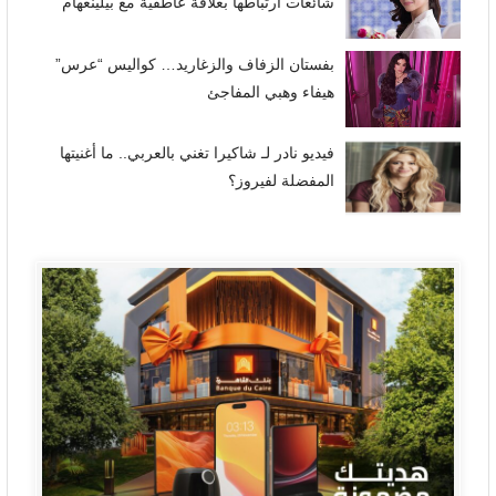
شائعات ارتباطها بعلاقة عاطفية مع بيلينغهام
بفستان الزفاف والزغاريد… كواليس “عرس”
هيفاء وهبي المفاجئ
فيديو نادر لـ شاكيرا تغني بالعربي.. ما أغنيتها
المفضلة لفيروز؟