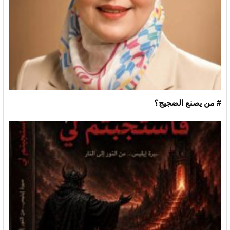
# من يصنع الضجيج؟