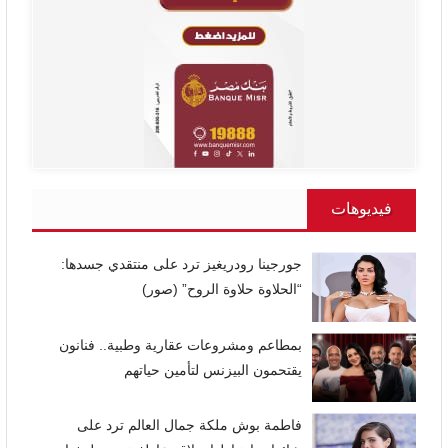
فيديوهات
جورجينا رودريغيز ترد على منتقدي جسدها:
“الحلاوة حلاوة الروح” (صور)
بمطاعم ومشروعات عقارية وطبية.. فنانون
يقتحمون البيزنس لتأمين حياتهم
فاطمة بوش ملكة جمال العالم ترد على