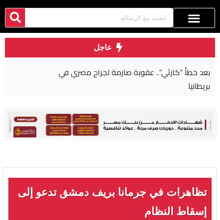
عاجل
بعد خطأ “كارثي”.. عقوبة صارمة لجراح مصري في
بريطانيا
تظاهرات في جرمانا بريف دمشق تدعو إلى
إسقاط النظام