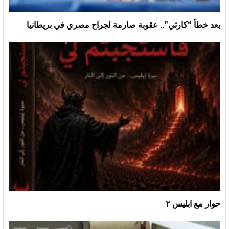
بعد خطأ “كارثي”.. عقوبة صارمة لجراح مصري في بريطانيا
حوار مع ابليس ٢