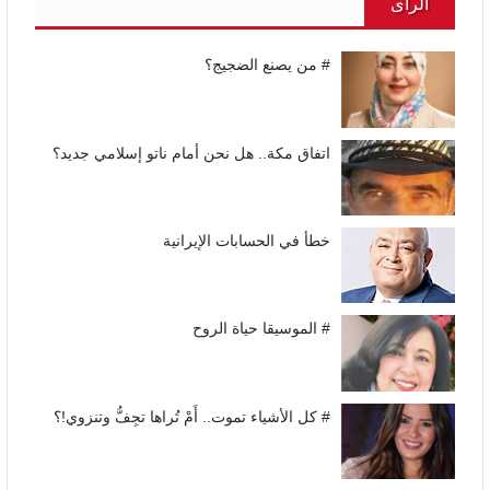
الرأى
# من يصنع الضجيج؟
اتفاق مكة.. هل نحن أمام ناتو إسلامي جديد؟
خطأ في الحسابات الإيرانية
# الموسيقا حياة الروح
# كل الأشياء تموت.. أَمْ تُراها تجِفُّ وتنزوي!؟