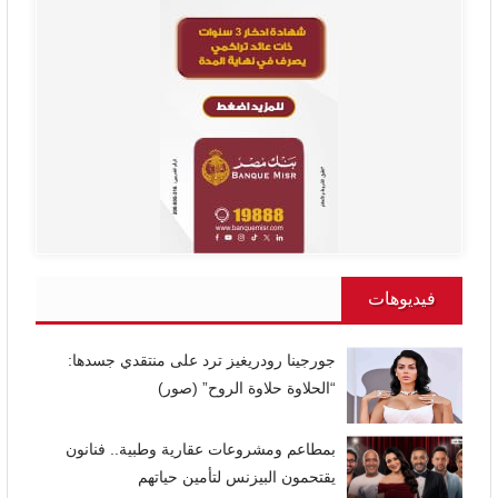
فيديوهات
جورجينا رودريغيز ترد على منتقدي جسدها:
“الحلاوة حلاوة الروح” (صور)
بمطاعم ومشروعات عقارية وطبية.. فنانون
يقتحمون البيزنس لتأمين حياتهم