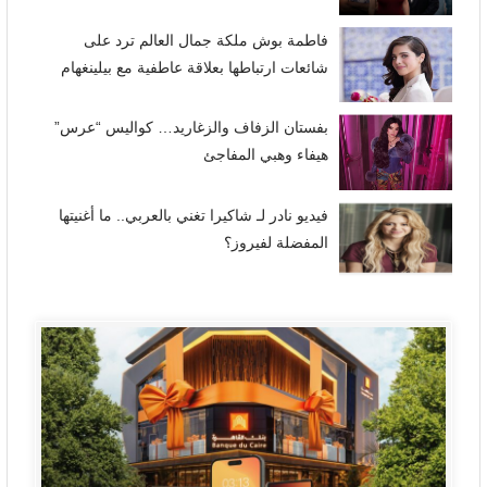
فاطمة بوش ملكة جمال العالم ترد على
شائعات ارتباطها بعلاقة عاطفية مع بيلينغهام
بفستان الزفاف والزغاريد… كواليس “عرس”
هيفاء وهبي المفاجئ
فيديو نادر لـ شاكيرا تغني بالعربي.. ما أغنيتها
المفضلة لفيروز؟