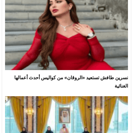
نسرين طافش تستعيد «الروقان» من كواليس أحدث أعمالها
الغنائية