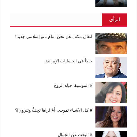
الرأى
اتفاق مكة.. هل نحن أمام ناتو إسلامي جديد؟
خطأ في الحسابات الإيرانية
# الموسيقا حياة الروح
# كل الأشياء تموت.. أَمْ تُراها تجِفُّ وتنزوي!؟
# البحث عن الجمال