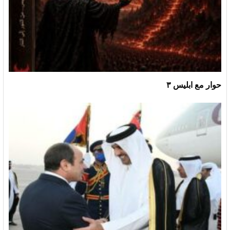
حوار مع ابليس ٣