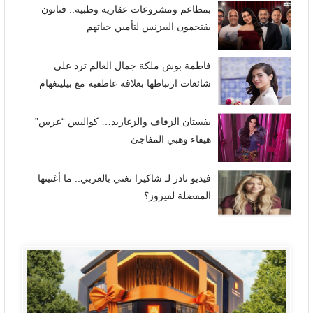
بمطاعم ومشروعات عقارية وطبية.. فنانون
يقتحمون البيزنس لتأمين حياتهم
فاطمة بوش ملكة جمال العالم ترد على
شائعات ارتباطها بعلاقة عاطفية مع بيلينغهام
بفستان الزفاف والزغاريد… كواليس “عرس”
هيفاء وهبي المفاجئ
فيديو نادر لـ شاكيرا تغني بالعربي.. ما أغنيتها
المفضلة لفيروز؟