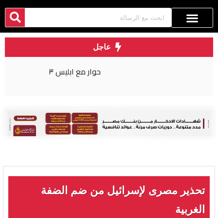
عاجل
حوار مع ابليس ٣
تحذير مصرى لإسرائيل من ضم الضفة
الغربية