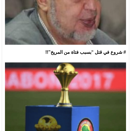
# شروع في قتل “بسبب فتاة من المريخ”!!