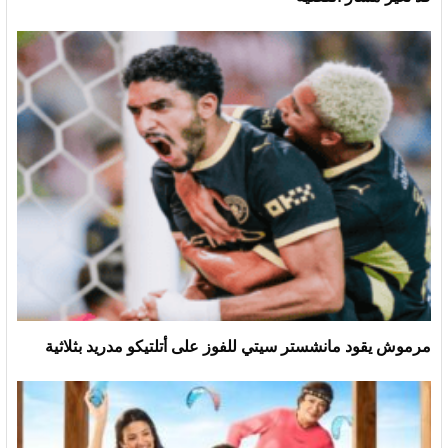
مرموش يقود مانشستر سيتي للفوز على أتلتيكو مدريد بثلاثية