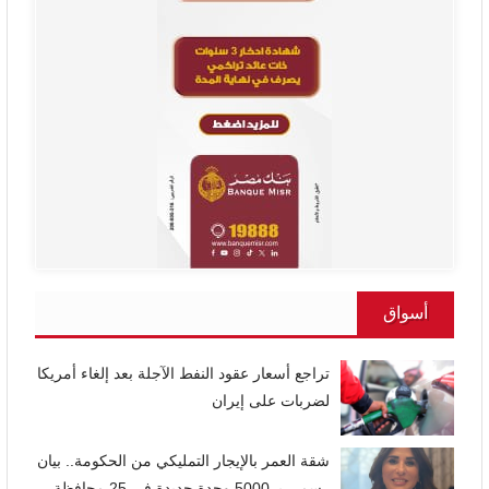
أسواق
تراجع أسعار عقود النفط الآجلة بعد إلغاء أمريكا
لضربات على إيران
شقة العمر بالإيجار التمليكي من الحكومة.. بيان
رسمي بـ 5000 وحدة جديدة في 25 محافظة