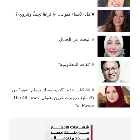
# كل الأشياء تموت.. أَمْ تُراها تجِفُّ وتنزوي!؟
# البحث عن الجمال
# “ثقافة المظلومية”
#
كتاب جديد “كيف تمسك بزمام القوة” من
✍
تأليف روبرت غرين بعنوان “The 48 Laws
of Power”