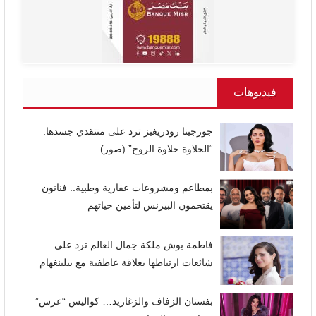
فيديوهات
جورجينا رودريغيز ترد على منتقدي جسدها:
“الحلاوة حلاوة الروح” (صور)
بمطاعم ومشروعات عقارية وطبية.. فنانون
يقتحمون البيزنس لتأمين حياتهم
فاطمة بوش ملكة جمال العالم ترد على
شائعات ارتباطها بعلاقة عاطفية مع بيلينغهام
بفستان الزفاف والزغاريد… كواليس “عرس”