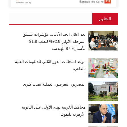
التعليم
بعد اعلان الحد الأدنى.. مؤشرات تنسيق
المرحلة الأولي 92.8% للطب 91.9
للأسنان87.9 للهندسة
موعد امتحانات الدور الثاني للدبلومات الفنية
بالقاهرة
المصريون يتعرضون لعملية نصب كبرى
محافظ الغربية يهنئ الأولى على الثانوية
الأزهرية تليفونيا