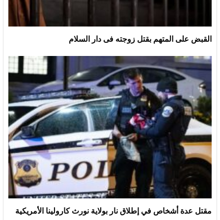
القبض على المتهم بقتل زوجته فى دار السلام
مقتل عدة أشخاص في إطلاق نار بولاية نورث كارولينا الأمريكية