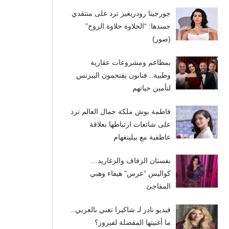
جورجينا رودريغيز ترد على منتقدي
جسدها: “الحلاوة حلاوة الروح”
(صور)
بمطاعم ومشروعات عقارية
وطبية.. فنانون يقتحمون البيزنس
لتأمين حياتهم
فاطمة بوش ملكة جمال العالم ترد
على شائعات ارتباطها بعلاقة
عاطفية مع بيلينغهام
بفستان الزفاف والزغاريد…
كواليس “عرس” هيفاء وهبي
المفاجئ
فيديو نادر لـ شاكيرا تغني بالعربي..
ما أغنيتها المفضلة لفيروز؟