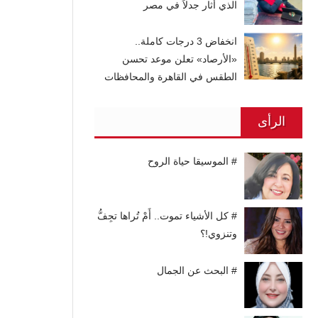
الذي أثار جدلاً في مصر
انخفاض 3 درجات كاملة..
«الأرصاد» تعلن موعد تحسن
الطقس في القاهرة والمحافظات
الرأى
# الموسيقا حياة الروح
# كل الأشياء تموت.. أَمْ تُراها تجِفُّ
وتنزوي!؟
# البحث عن الجمال