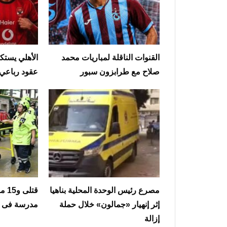
القنوات الناقلة لمباريات محمد
الأهلي يستك
صلاح مع طرابزون سبور
عقود رباعي 
مصرع رئيس الوحدة المحلية بناهيا
قتل
إثر إنهيار «جمالون» خلال حملة
مدرسة فى تا
إزالة