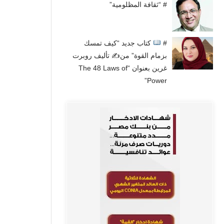
# “ثقافة المظلومية”
#
كتاب جديد “كيف تمسك
بزمام القوة” من✍
تأليف روبرت
غرين بعنوان “The 48 Laws of
Power”