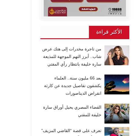
الأكثر قراءة
من تاجرة مخدرات إلى هتك عرض
شاب.. أبرز التهم الموجهة للمذيعة
سارة خليفة بانتظار رأي المفتي
بعد 66 مليون سنة.. العلماء
يكشفون تفاصيل جديدة عن كارثة
انقراض الديناصورات
القضاء المصري يحيل أوراق سارة
خليفة للمفتي
تعرف على قصة “القاضي المزيف”