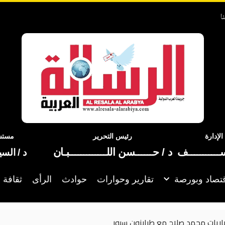
ا
إدارة
رئيس التحرير
مستشا
ســـــــــــف
د / حــــــسن اللـــــــــــــبـان
د / الس
تصاد وبورصة
تقارير وحوارات
حوادث
الرأى
ثقافة 
باريات محمد صلاح مع طرابزون سبور