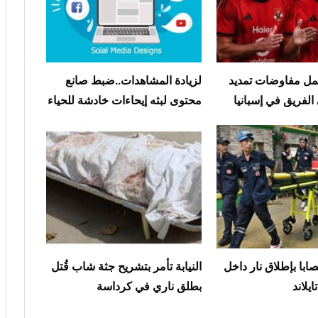
مل مفاوضات تمديد
لزيادة المشاهدات..ضبط صانع
الفريق في إسبانيا
محتوى لبثه إيحاءات خادشة للحياء
ى و15 مصابا بإطلاق نار داخل
النيابة تأمر بتشريح جثة شاب قُتل
يلاند
بطلق ناري في كرداسة