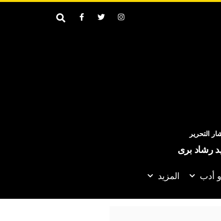
ر التحرير
يد رشاد برى
و أدب
المزيد