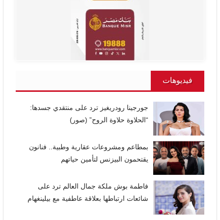
فيديوهات
جورجينا رودريغيز ترد على منتقدي جسدها:
“الحلاوة حلاوة الروح” (صور)
بمطاعم ومشروعات عقارية وطبية.. فنانون
يقتحمون البيزنس لتأمين حياتهم
فاطمة بوش ملكة جمال العالم ترد على
شائعات ارتباطها بعلاقة عاطفية مع بيلينغهام