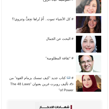
# كل الأشياء تموت.. أَمْ تُراها تجِفُّ وتنزوي!؟
# البحث عن الجمال
# “ثقافة المظلومية”
#
كتاب جديد “كيف تمسك بزمام القوة” من
✍
تأليف روبرت غرين بعنوان “The 48 Laws
of Power”