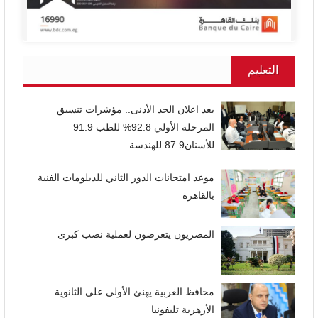
التعليم
بعد اعلان الحد الأدنى.. مؤشرات تنسيق
المرحلة الأولي 92.8% للطب 91.9
للأسنان87.9 للهندسة
موعد امتحانات الدور الثاني للدبلومات الفنية
بالقاهرة
المصريون يتعرضون لعملية نصب كبرى
محافظ الغربية يهنئ الأولى على الثانوية
الأزهرية تليفونيا