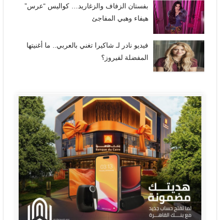
بفستان الزفاف والزغاريد… كواليس “عرس”
هيفاء وهبي المفاجئ
فيديو نادر لـ شاكيرا تغني بالعربي.. ما أغنيتها
المفضلة لفيروز؟