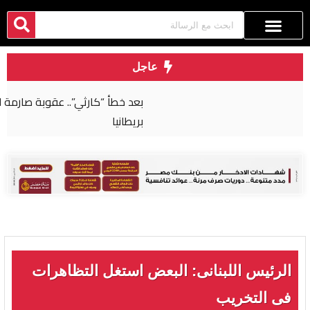
عاجل
بعد خطأ “كارثي”.. عقوبة صارمة لجراح مصري في
بريطانيا
الرئيس اللبنانى: البعض استغل التظاهرات
فى التخريب