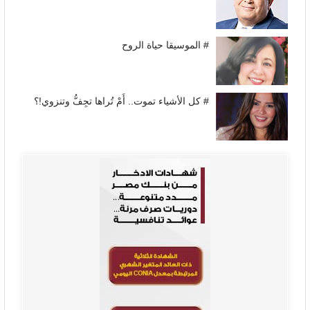
# الموسيقا حياة الروح
# كل الأشياء تموت.. أَمْ تُراها تجِفُّ وتنزوي!؟