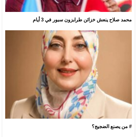
محمد صلاح ينعش خزائن طرابزون سبور في 3 أيام
# من يصنع الضجيج؟