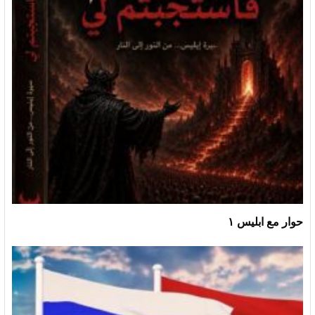
حوار مع ابليس ١