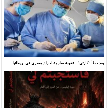
بعد خطأ “كارثي”.. عقوبة صارمة لجراح مصري في بريطانيا