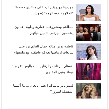
جورجينا رودريغيز ترد على منتقدي جسدها:
“الحلاوة حلاوة الروح” (صور)
بمطاعم ومشروعات عقارية وطبية.. فنانون
يقتحمون البيزنس لتأمين حياتهم
فاطمة بوش ملكة جمال العالم ترد على
شائعات ارتباطها بعلاقة عاطفية مع بيلينغهام
بفستان الزفاف والزغاريد… كواليس “عرس”
هيفاء وهبي المفاجئ
فيديو نادر لـ شاكيرا تغني بالعربي.. ما أغنيتها
المفضلة لفيروز؟