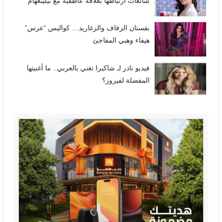
شائعات ارتباطها بعلاقة عاطفية مع بيلينغهام
بفستان الزفاف والزغاريد… كواليس “عرس”
هيفاء وهبي المفاجئ
فيديو نادر لـ شاكيرا تغني بالعربي.. ما أغنيتها
المفضلة لفيروز؟