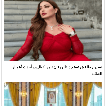
نسرين طافش تستعيد «الروقان» من كواليس أحدث أعمالها
الغنائية