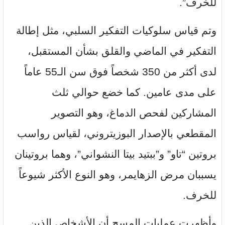
للخرف”.
وتم قياس سلوكيات التفكير السلبي، مثل إطالة
التفكير في الماضي والقلق بشأن المستقبل،
لدى أكثر من 350 شخصاً فوق سن الـ55 عاماً
على مدى عامين. كما خضع حوالي ثلث
المشاركين لفحص الدماغ، وهو التصوير
المقطعي بالإصدار البوزيتروني، لقياس رواسب
بروتين “تاو” و”ببتيد بيتا النشواني”، وهما بروتينان
يسببان مرض الزهايمر، وهو النوع الأكثر شيوعاً
للخرف.
وأظهرت عمليات المسح أن الأشخاص الذين