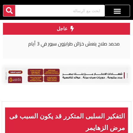
عاجل
محمد صلاح ينعش خزائن طرابزون سبور في 3 أيام
التفكير السلبى المتكرر قد يكون السبب فى
مرض الزهايمر