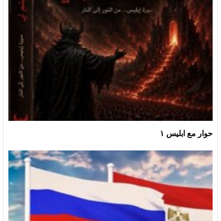
حوار مع ابليس ١