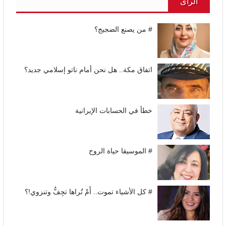
الرأى
# من يصنع الضجيج؟
اتفاق مكة.. هل نحن أمام ناتو إسلامي جديد؟
خطأ في الحسابات الإيرانية
# الموسيقا حياة الروح
# كل الأشياء تموت.. أَمْ تُراها تجِفُّ وتنزوي!؟