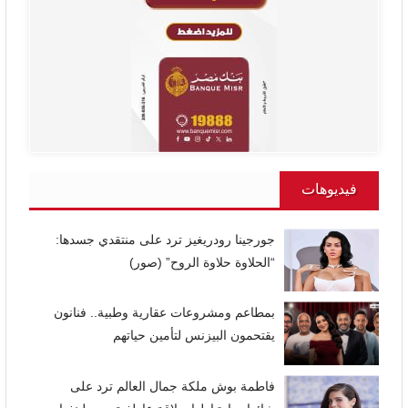
فيديوهات
جورجينا رودريغيز ترد على منتقدي جسدها:
“الحلاوة حلاوة الروح” (صور)
بمطاعم ومشروعات عقارية وطبية.. فنانون
يقتحمون البيزنس لتأمين حياتهم
فاطمة بوش ملكة جمال العالم ترد على