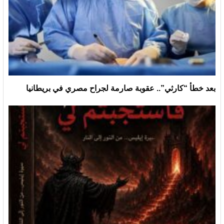
بعد خطأ “كارثي”.. عقوبة صارمة لجراح مصري في بريطانيا