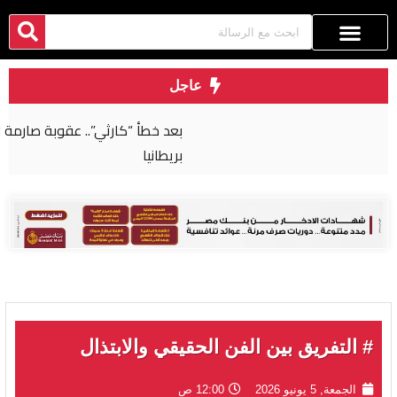
عاجل
بعد خطأ “كارثي”.. عقوبة صارمة لجراح مصري في
بريطانيا
# التفريق بين الفن الحقيقي والابتذال
الجمعة, 5 يونيو 2026
12:00 ص