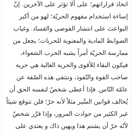
اتخاذ قراراتهم؛ على ألا تؤثر على الآخرين. إنّ
إساءة استخدام مفهوم الحريّة؛ لهو من أكبر
البواعث على انتشار الفوضى والفساد. وغياب
الضوابط المادية والمعنوية للحريات؛ يجعل من
ممارسة الحريّة أمراً يشبه الحرب الشعواء،
فيكون البقاء للأقوى والحرية الغالبة هي حرية
صاحب القوة والنّفوذ، وتنتفي هذه الصّفة عن
عامّة النّاس. فإذا أعطى شخصٌ لنفسه الحق أن
يُخالف قوانين السَّير مثلاً لأنه حرّ؛ فلن نتوقع شيئاً
غير الكثير من حوادث المرور، وإذا قرَّر شخصٌ
لأنّه حرّ أن يشتم هذا ويهين ذاك و يعتدي على