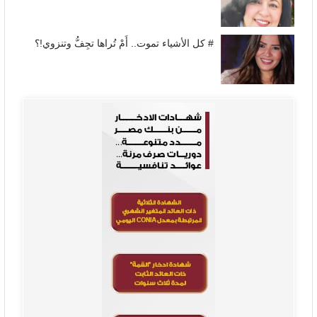
# كل الأشياء تموت.. أَمْ تُراها تجِفُّ وتنزوي!؟