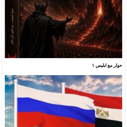
حوار مع ابليس ١