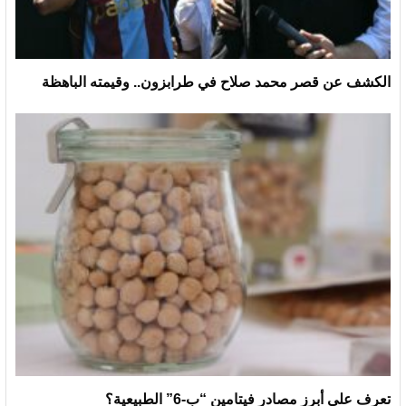
الكشف عن قصر محمد صلاح في طرابزون.. وقيمته الباهظة
تعرف على أبرز مصادر فيتامين “ب-6” الطبيعية؟