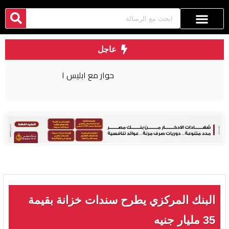
عاجل
حوار مع ابليس ١
البنك المركزي يطرح سندات خزانة بقيمة
35 مليار جنيه