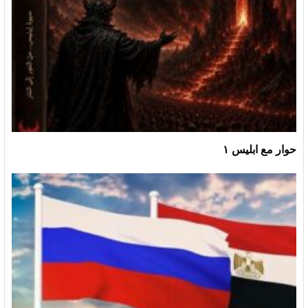
حوار مع ابليس ١