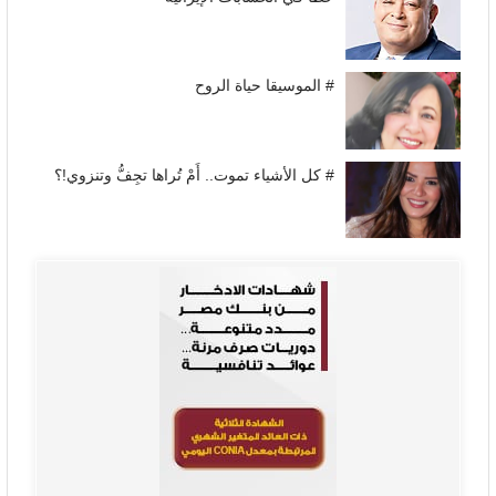
# الموسيقا حياة الروح
# كل الأشياء تموت.. أَمْ تُراها تجِفُّ وتنزوي!؟