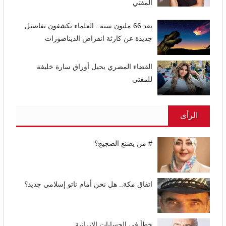
المفتي
بعد 66 مليون سنة.. العلماء يكشفون تفاصيل
جديدة عن كارثة انقراض الديناصورات
القضاء المصري يحيل أوراق سارة خليفة
للمفتي
الرأى
# من يصنع الضجيج؟
اتفاق مكة.. هل نحن أمام ناتو إسلامي جديد؟
خطأ في الحسابات الإيرانية