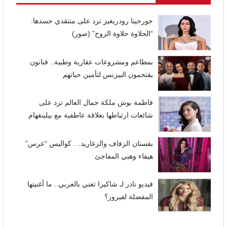
جورجينا رودريغيز ترد على منتقدي جسدها:
“الحلاوة حلاوة الروح” (صور)
بمطاعم ومشروعات عقارية وطبية.. فنانون
يقتحمون البيزنس لتأمين حياتهم
فاطمة بوش ملكة جمال العالم ترد على
شائعات ارتباطها بعلاقة عاطفية مع بيلينغهام
بفستان الزفاف والزغاريد… كواليس “عرس”
هيفاء وهبي المفاجئ
فيديو نادر لـ شاكيرا تغني بالعربي.. ما أغنيتها
المفضلة لفيروز؟