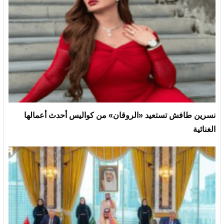
نسرين طافش تستعيد «الروقان» من كواليس أحدث أعمالها
الغنائية