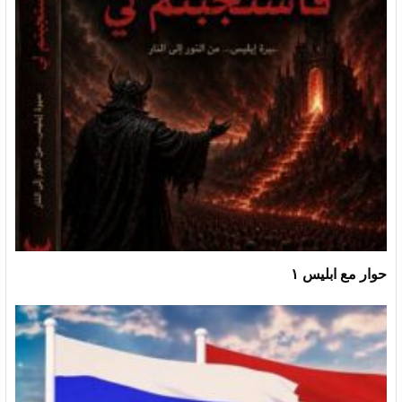
حوار مع ابليس ١