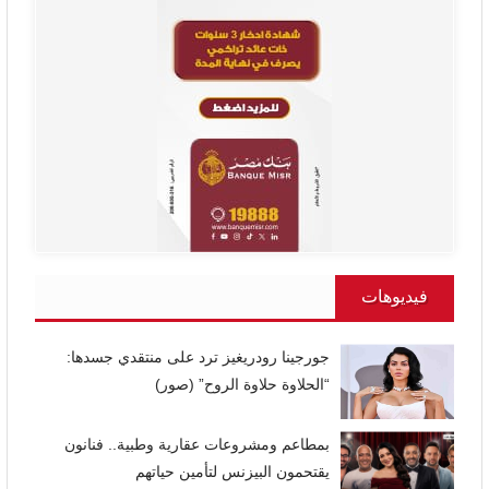
فيديوهات
جورجينا رودريغيز ترد على منتقدي جسدها:
“الحلاوة حلاوة الروح” (صور)
بمطاعم ومشروعات عقارية وطبية.. فنانون
يقتحمون البيزنس لتأمين حياتهم