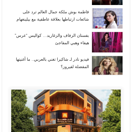
فاطمة بوش ملكة جمال العالم ترد على
شائعات ارتباطها بعلاقة عاطفية مع بيلينغهام
بفستان الزفاف والزغاريد… كواليس “عرس”
هيفاء وهبي المفاجئ
فيديو نادر لـ شاكيرا تغني بالعربي.. ما أغنيتها
المفضلة لفيروز؟