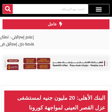
عاجل
إعلام إسرائيلي : تمثال رمسيس الثاني تربطه علاقة
بقصة بني إسرائيل في مصر
البنك الأهلى: 20 مليون جنيه لمستشفى
عزل القصر العينى لمواجهة كورونا