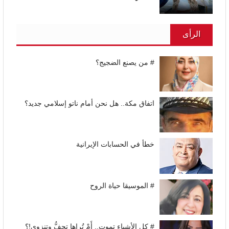
الرأى
# من يصنع الضجيج؟
اتفاق مكة.. هل نحن أمام ناتو إسلامي جديد؟
خطأ في الحسابات الإيرانية
# الموسيقا حياة الروح
# كل الأشياء تموت.. أَمْ تُراها تجِفُّ وتنزوي!؟