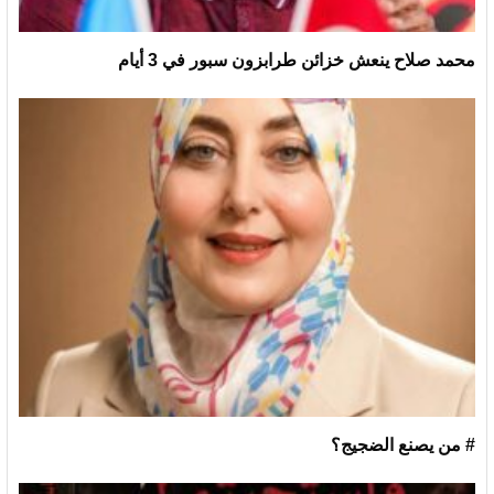
محمد صلاح ينعش خزائن طرابزون سبور في 3 أيام
# من يصنع الضجيج؟