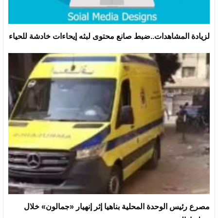
لزيادة المشاهدات..ضبط صانع محتوى لبثه إيحاءات خادشة للحياء
مصرع رئيس الوحدة المحلية بناهيا إثر إنهيار «جمالون» خلال