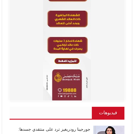
فيديوهات
جورجينا رودريغيز ترد على منتقدي جسدها: