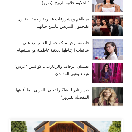
“الحلاوة حلاوة الروح” (صور)
بمطاعم ومشروعات عقارية وطبية.. فنانون
يقتحمون البيزنس لتأمين حياتهم
فاطمة بوش ملكة جمال العالم ترد على
شائعات ارتباطها بعلاقة عاطفية مع بيلينغهام
بفستان الزفاف والزغاريد… كواليس “عرس”
هيفاء وهبي المفاجئ
فيديو نادر لـ شاكيرا تغني بالعربي.. ما أغنيتها
المفضلة لفيروز؟