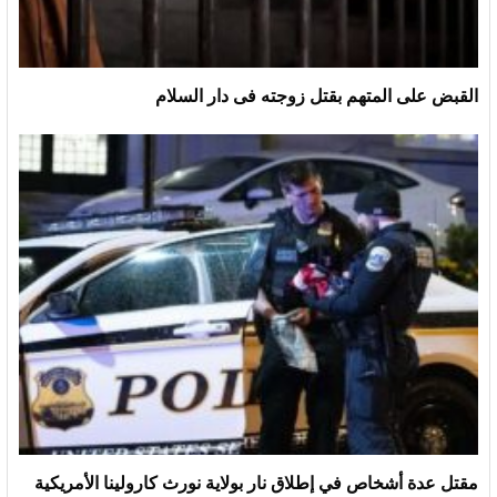
القبض على المتهم بقتل زوجته فى دار السلام
مقتل عدة أشخاص في إطلاق نار بولاية نورث كارولينا الأمريكية