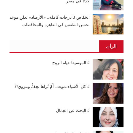
جدلاً في مصر
انخفاض 3 درجات كاملة.. «الأرصاد» تعلن موعد
تحسن الطقس في القاهرة والمحافظات
الرأى
# الموسيقا حياة الروح
# كل الأشياء تموت.. أَمْ تُراها تجِفُّ وتنزوي!؟
# البحث عن الجمال