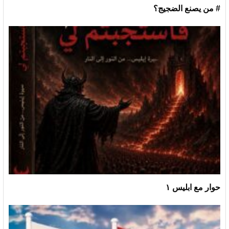
# من يصنع الضجيج؟
حوار مع ابليس ١