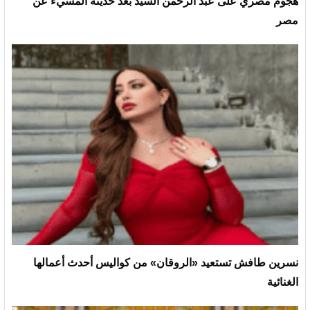
هجوم مصري على عبد الرحمن السيد بعد حديثه المسيء عن
مصر
نسرين طافش تستعيد «الروقان» من كواليس أحدث أعمالها
الغنائية