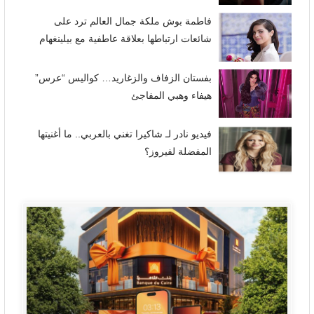
فاطمة بوش ملكة جمال العالم ترد على
شائعات ارتباطها بعلاقة عاطفية مع بيلينغهام
بفستان الزفاف والزغاريد… كواليس “عرس”
هيفاء وهبي المفاجئ
فيديو نادر لـ شاكيرا تغني بالعربي.. ما أغنيتها
المفضلة لفيروز؟