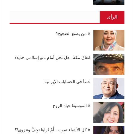
الرأى
# من يصنع الضجيج؟
اتفاق مكة.. هل نحن أمام ناتو إسلامي جديد؟
خطأ في الحسابات الإيرانية
# الموسيقا حياة الروح
# كل الأشياء تموت.. أَمْ تُراها تجِفُّ وتنزوي!؟