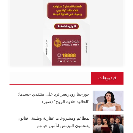
فيديوهات
جورجينا رودريغيز ترد على منتقدي جسدها:
“الحلاوة حلاوة الروح” (صور)
بمطاعم ومشروعات عقارية وطبية.. فنانون
يقتحمون البيزنس لتأمين حياتهم