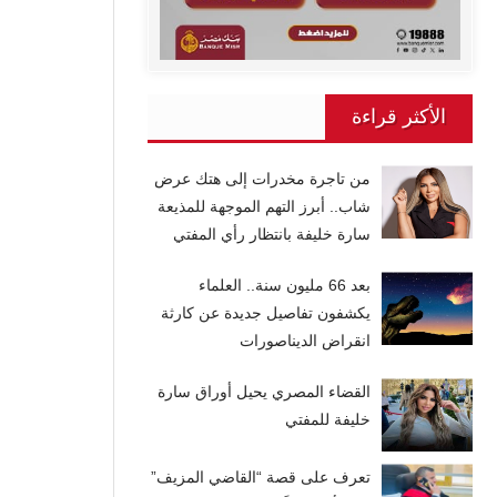
الأكثر قراءة
من تاجرة مخدرات إلى هتك عرض
شاب.. أبرز التهم الموجهة للمذيعة
سارة خليفة بانتظار رأي المفتي
بعد 66 مليون سنة.. العلماء
يكشفون تفاصيل جديدة عن كارثة
انقراض الديناصورات
القضاء المصري يحيل أوراق سارة
خليفة للمفتي
تعرف على قصة “القاضي المزيف”