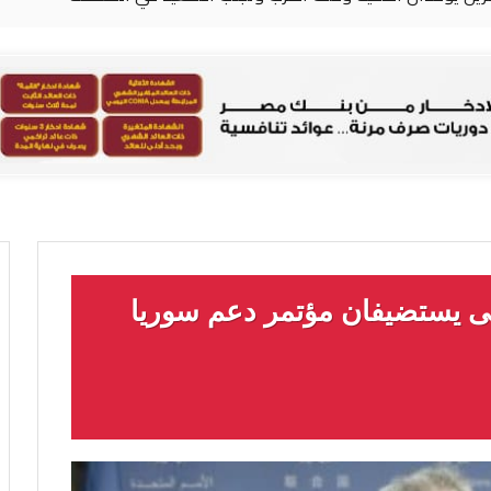
روبى يستضيفان مؤتمر دعم سوريا