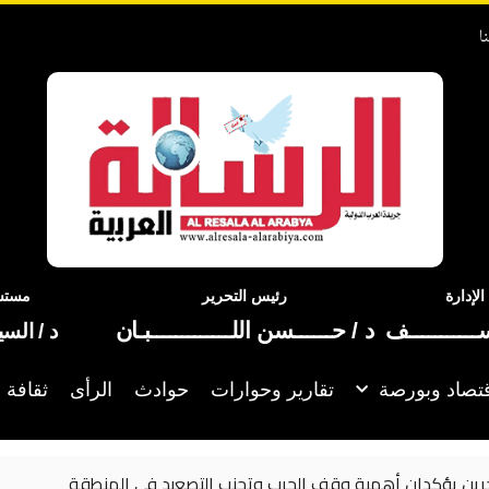
ا
إدارة
رئيس التحرير
مستشا
ســـــــــــف
د / حــــــسن اللـــــــــــــبـان
د / الس
تصاد وبورصة
تقارير وحوارات
حوادث
الرأى
ثقافة 
أهمية وقف الحرب وتجنب التصعيد في المنطقة