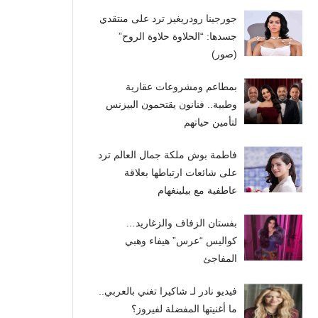
جورجينا رودريغيز ترد على منتقدي
جسدها: “الحلاوة حلاوة الروح”
(صور)
بمطاعم ومشروعات عقارية
وطبية.. فنانون يقتحمون البيزنس
لتأمين حياتهم
فاطمة بوش ملكة جمال العالم ترد
على شائعات ارتباطها بعلاقة
عاطفية مع بيلينغهام
بفستان الزفاف والزغاريد…
كواليس “عرس” هيفاء وهبي
المفاجئ
فيديو نادر لـ شاكيرا تغني بالعربي..
ما أغنيتها المفضلة لفيروز؟