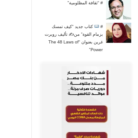
# “ثقافة المظلومية”
#
كتاب جديد “كيف تمسك
بزمام القوة” من✍
تأليف روبرت
غرين بعنوان “The 48 Laws of
Power”