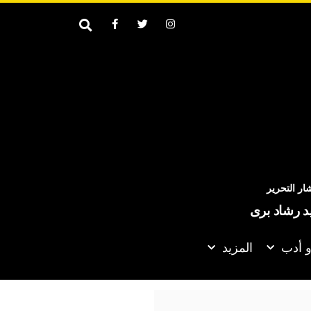
ر التحرير
يد رشاد برى
و أدب
المزيد
الحوثيون يعلنون تنفيذ عملية عسكرية واسعة ضد “قوات سعود