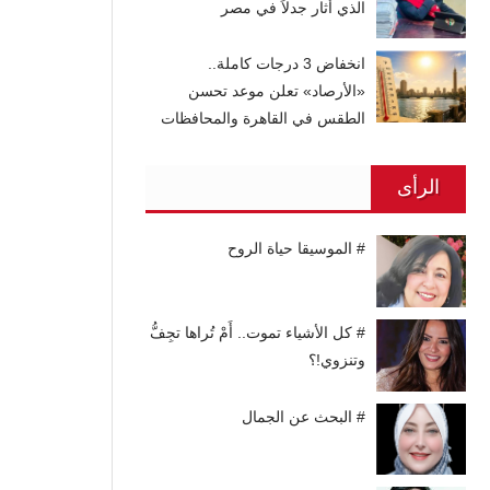
الذي أثار جدلاً في مصر
انخفاض 3 درجات كاملة..
«الأرصاد» تعلن موعد تحسن
الطقس في القاهرة والمحافظات
الرأى
# الموسيقا حياة الروح
# كل الأشياء تموت.. أَمْ تُراها تجِفُّ
وتنزوي!؟
# البحث عن الجمال