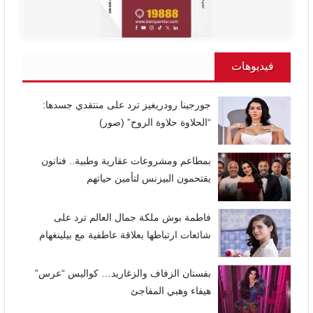
فيديوهات
جورجينا رودريغيز ترد على منتقدي جسدها:
“الحلاوة حلاوة الروح” (صور)
بمطاعم ومشروعات عقارية وطبية.. فنانون
يقتحمون البيزنس لتأمين حياتهم
فاطمة بوش ملكة جمال العالم ترد على
شائعات ارتباطها بعلاقة عاطفية مع بيلينغهام
بفستان الزفاف والزغاريد… كواليس “عرس”
هيفاء وهبي المفاجئ