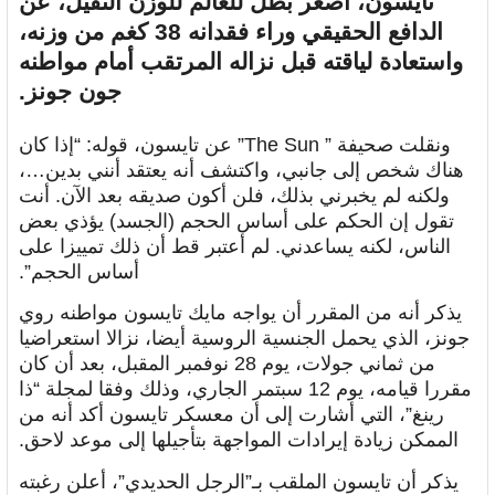
تايسون، أصغر بطل للعالم للوزن الثقيل، عن
الدافع الحقيقي وراء فقدانه 38 كغم من وزنه،
واستعادة لياقته قبل نزاله المرتقب أمام مواطنه
جون جونز.
ونقلت صحيفة ” The Sun” عن تايسون، قوله: “إذا كان
هناك شخص إلى جانبي، واكتشف أنه يعتقد أنني بدين…،
ولكنه لم يخبرني بذلك، فلن أكون صديقه بعد الآن. أنت
تقول إن الحكم على أساس الحجم (الجسد) يؤذي بعض
الناس، لكنه يساعدني. لم أعتبر قط أن ذلك تمييزا على
أساس الحجم”.
يذكر أنه من المقرر أن يواجه مايك تايسون مواطنه روي
جونز، الذي يحمل الجنسية الروسية أيضا، نزالا استعراضيا
من ثماني جولات، يوم 28 نوفمبر المقبل، بعد أن كان
مقررا قيامه، يوم 12 سبتمر الجاري، وذلك وفقا لمجلة “ذا
رينغ”، التي أشارت إلى أن معسكر تايسون أكد أنه من
الممكن زيادة إيرادات المواجهة بتأجيلها إلى موعد لاحق.
يذكر أن تايسون الملقب بـ”الرجل الحديدي”، أعلن رغبته