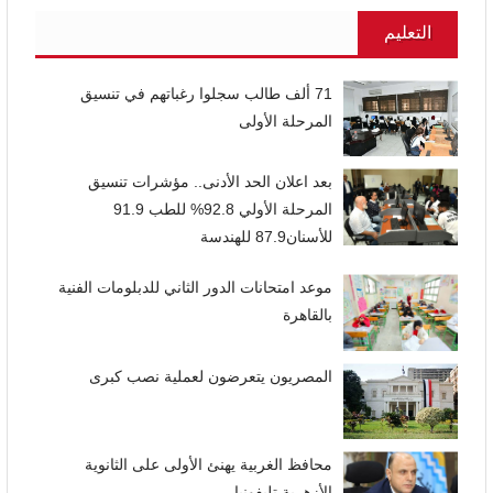
التعليم
71 ألف طالب سجلوا رغباتهم في تنسيق
المرحلة الأولى
بعد اعلان الحد الأدنى.. مؤشرات تنسيق
المرحلة الأولي 92.8% للطب 91.9
للأسنان87.9 للهندسة
موعد امتحانات الدور الثاني للدبلومات الفنية
بالقاهرة
المصريون يتعرضون لعملية نصب كبرى
محافظ الغربية يهنئ الأولى على الثانوية
الأزهرية تليفونيا