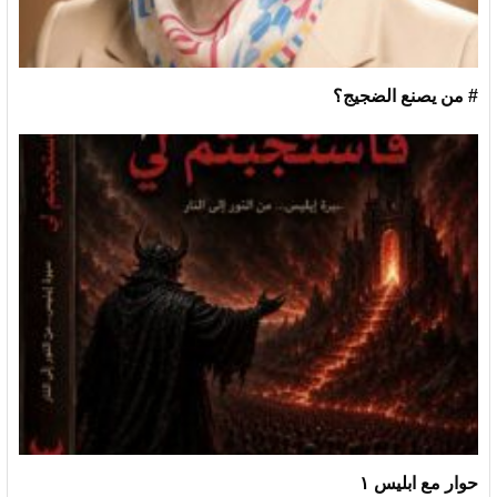
# من يصنع الضجيج؟
حوار مع ابليس ١