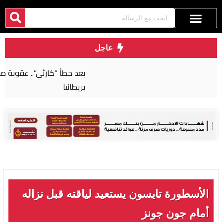
عاجل
بعد خطأ “كارثي”.. عقوبة صارمة لجراح مصري في
بريطانيا
الأسطورة تايسون يستعيد لياقته قبل نزاله
أمام جون جونز