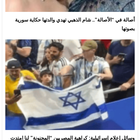
أصالة في “الأصالة”.. شام الذهبي تهدي والدتها حكاية سورية
بصوتها
وسائل إعلام إسرائيلية: كراهية المصريين “المجنونة” لنا امتدت