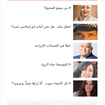
# من يصنع الضجيج؟
اتفاق مكة.. هل نحن أمام ناتو إسلامي جديد؟
خطأ في الحسابات الإيرانية
# الموسيقا حياة الروح
# كل الأشياء تموت.. أَمْ تُراها تجِفُّ وتنزوي!؟