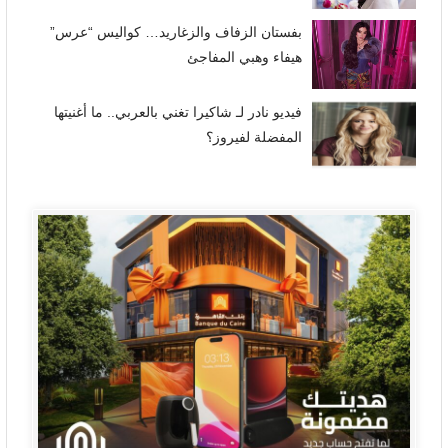
بفستان الزفاف والزغاريد… كواليس “عرس”
هيفاء وهبي المفاجئ
فيديو نادر لـ شاكيرا تغني بالعربي.. ما أغنيتها
المفضلة لفيروز؟