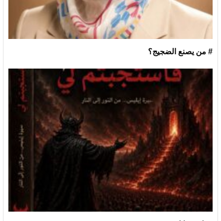
# من يصنع الضجيج؟