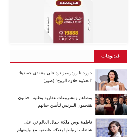
فيديوهات
جورجينا رودريغيز ترد على منتقدي جسدها:
“الحلاوة حلاوة الروح” (صور)
بمطاعم ومشروعات عقارية وطبية.. فنانون
يقتحمون البيزنس لتأمين حياتهم
فاطمة بوش ملكة جمال العالم ترد على
شائعات ارتباطها بعلاقة عاطفية مع بيلينغهام