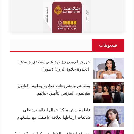
فيديوهات
جورجينا رودريغيز ترد على منتقدي جسدها:
“الحلاوة حلاوة الروح” (صور)
بمطاعم ومشروعات عقارية وطبية.. فنانون
يقتحمون البيزنس لتأمين حياتهم
فاطمة بوش ملكة جمال العالم ترد على
شائعات ارتباطها بعلاقة عاطفية مع بيلينغهام
بفستان الزفاف والزغاريد… كواليس “عرس”