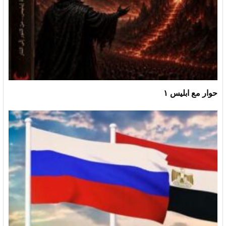
حوار مع ابليس ١