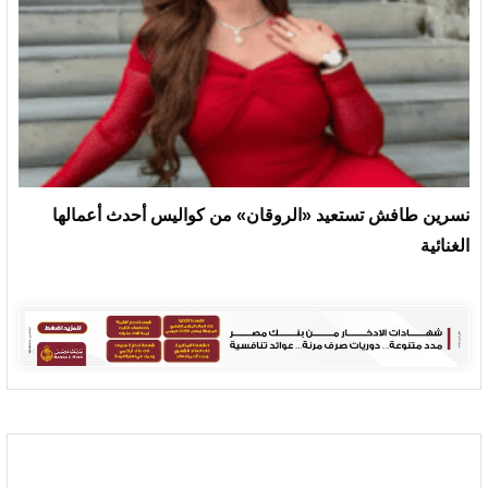
نسرين طافش تستعيد «الروقان» من كواليس أحدث أعمالها
الغنائية