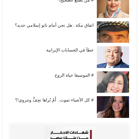
# من يصنع الضجيج؟
اتفاق مكة.. هل نحن أمام ناتو إسلامي جديد؟
خطأ في الحسابات الإيرانية
# الموسيقا حياة الروح
# كل الأشياء تموت.. أَمْ تُراها تجِفُّ وتنزوي!؟