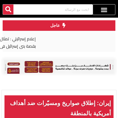
عاجل
إعلام إسرائيلي : تمثال رمسيس الثاني تربطه علاقة
بقصة بني إسرائيل في مصر
إيران: إطلاق صواريخ ومسيّرات ضد أهداف
أمريكية بالمنطقة