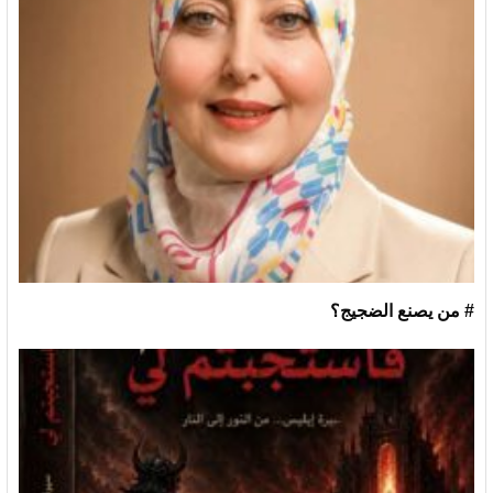
# من يصنع الضجيج؟