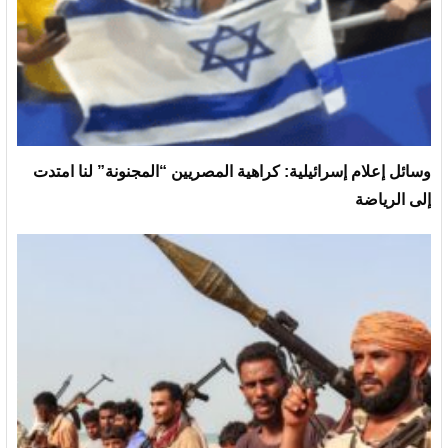
وسائل إعلام إسرائيلية: كراهية المصريين “المجنونة” لنا امتدت
إلى الرياضة