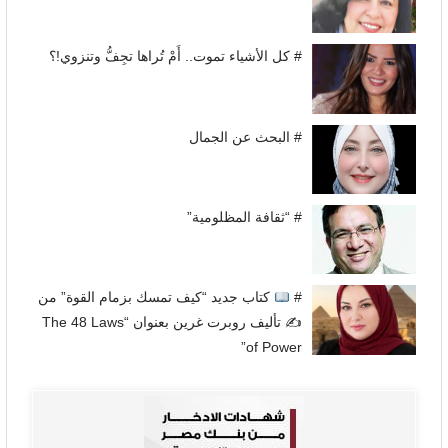
# كل الأشياء تموت.. أَمْ تُراها تجِفُّ وتنزوي!؟
# البحث عن الجمال
# “ثقافة المظلومية”
#
كتاب جديد “كيف تمسك بزمام القوة” من
✍
تأليف روبرت غرين بعنوان “The 48 Laws
of Power”