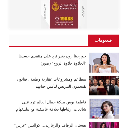
فيديوهات
جورجينا رودريغيز ترد على منتقدي جسدها:
“الحلاوة حلاوة الروح” (صور)
بمطاعم ومشروعات عقارية وطبية.. فنانون
يقتحمون البيزنس لتأمين حياتهم
فاطمة بوش ملكة جمال العالم ترد على
شائعات ارتباطها بعلاقة عاطفية مع بيلينغهام
بفستان الزفاف والزغاريد… كواليس “عرس”