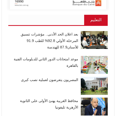
التعليم
بعد اعلان الحد الأدنى.. مؤشرات تنسيق
المرحلة الأولي 92.8% للطب 91.9
للأسنان87.9 للهندسة
موعد امتحانات الدور الثاني للدبلومات الفنية
بالقاهرة
المصريون يتعرضون لعملية نصب كبرى
محافظ الغربية يهنئ الأولى على الثانوية
الأزهرية تليفونيا