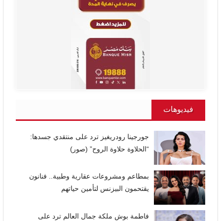
فيديوهات
جورجينا رودريغيز ترد على منتقدي جسدها:
“الحلاوة حلاوة الروح” (صور)
بمطاعم ومشروعات عقارية وطبية.. فنانون
يقتحمون البيزنس لتأمين حياتهم
فاطمة بوش ملكة جمال العالم ترد على