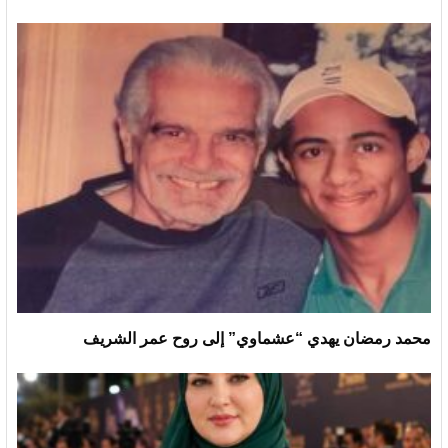
محمد رمضان يهدي “عشماوي” إلى روح عمر الشريف