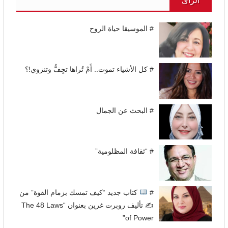
الرأى
# الموسيقا حياة الروح
# كل الأشياء تموت.. أَمْ تُراها تجِفُّ وتنزوي!؟
# البحث عن الجمال
# “ثقافة المظلومية”
#
كتاب جديد “كيف تمسك بزمام القوة” من
✍
تأليف روبرت غرين بعنوان “The 48 Laws
of Power”