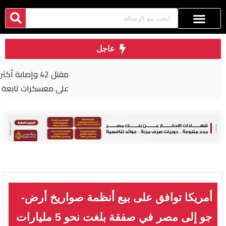
عاجل
مقتل 42 وإصابة أكثر من 50 بهجوم شنه الحوثيون
على معسكرات تابعة للحكومة في مأرب وحضرموت
أمريكا توافق على بيع أنظمة صواريخ أرض-
جو إلى مصر في صفقة بلغت نحو 5 مليارات