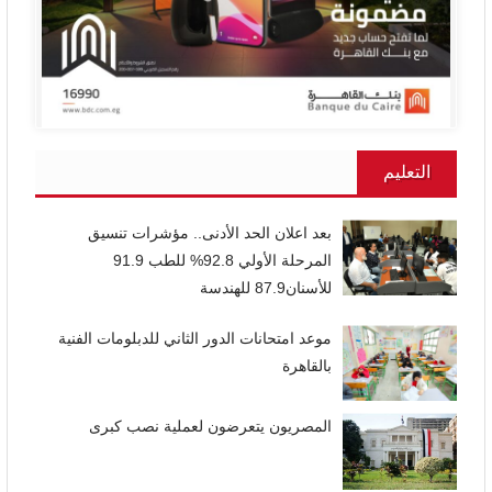
التعليم
بعد اعلان الحد الأدنى.. مؤشرات تنسيق
المرحلة الأولي 92.8% للطب 91.9
للأسنان87.9 للهندسة
موعد امتحانات الدور الثاني للدبلومات الفنية
بالقاهرة
المصريون يتعرضون لعملية نصب كبرى