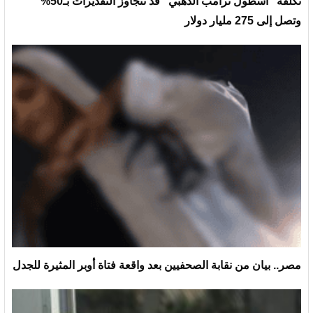
تكلفة “أسطول ترامب الذهبي” قد تتجاوز التقديرات بـ50%
وتصل إلى 275 مليار دولار
مصر.. بيان من نقابة الصحفيين بعد واقعة فتاة أوبر المثيرة للجدل