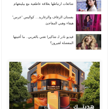
شائعات ارتباطها بعلاقة عاطفية مع بيلينغهام
بفستان الزفاف والزغاريد… كواليس “عرس”
هيفاء وهبي المفاجئ
فيديو نادر لـ شاكيرا تغني بالعربي.. ما أغنيتها
المفضلة لفيروز؟