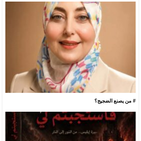
# من يصنع الضجيج؟