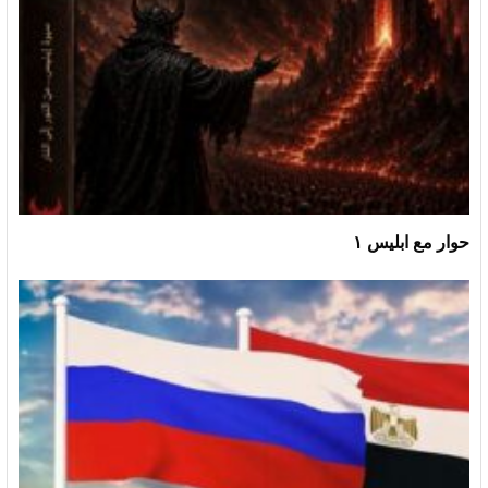
حوار مع ابليس ١