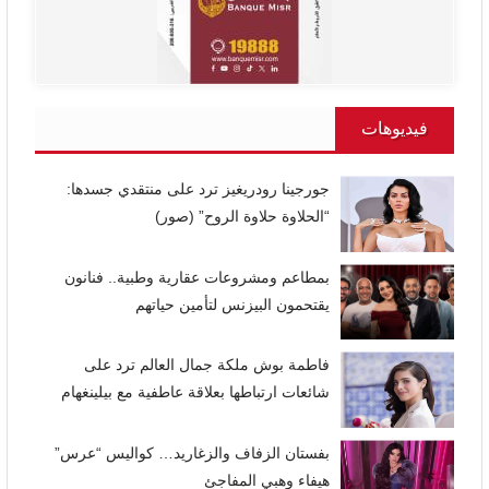
فيديوهات
جورجينا رودريغيز ترد على منتقدي جسدها:
“الحلاوة حلاوة الروح” (صور)
بمطاعم ومشروعات عقارية وطبية.. فنانون
يقتحمون البيزنس لتأمين حياتهم
فاطمة بوش ملكة جمال العالم ترد على
شائعات ارتباطها بعلاقة عاطفية مع بيلينغهام
بفستان الزفاف والزغاريد… كواليس “عرس”
هيفاء وهبي المفاجئ