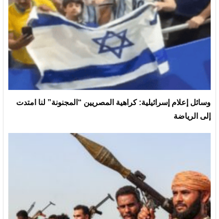
وسائل إعلام إسرائيلية: كراهية المصريين “المجنونة” لنا امتدت
إلى الرياضة