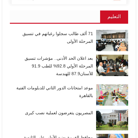
التعليم
71 ألف طالب سجلوا رغباتهم في تنسيق
المرحلة الأولى
بعد اعلان الحد الأدنى.. مؤشرات تنسيق
المرحلة الأولي 92.8% للطب 91.9
للأسنان87.9 للهندسة
موعد امتحانات الدور الثاني للدبلومات الفنية
بالقاهرة
المصريون يتعرضون لعملية نصب كبرى
محافظ الغربية يهنئ الأولى على الثانوية