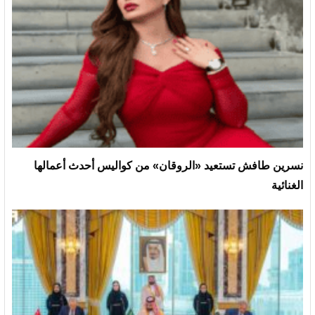
نسرين طافش تستعيد «الروقان» من كواليس أحدث أعمالها
الغنائية