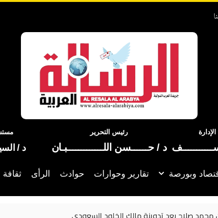
ا
إدارة
رئيس التحرير
مستشا
ســـــــــــف
د / حــــــسن اللـــــــــــــبـان
د / الس
تصاد وبورصة
تقارير وحوارات
حوادث
الرأى
ثقافة 
ترامب: نتحدث مع الإيرانيين وأفض