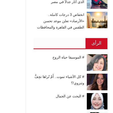
الذي أثار جدلاً في مصر
انخفاض 3 درجات كاملة..
«الأرصاد» تعلن موعد تحسن
الطقس في القاهرة والمحافظات
الرأى
# الموسيقا حياة الروح
# كل الأشياء تموت.. أَمْ تُراها تجِفُّ
وتنزوي!؟
# البحث عن الجمال