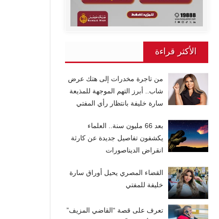
الأكثر قراءة
من تاجرة مخدرات إلى هتك عرض
شاب.. أبرز التهم الموجهة للمذيعة
سارة خليفة بانتظار رأي المفتي
بعد 66 مليون سنة.. العلماء
يكشفون تفاصيل جديدة عن كارثة
انقراض الديناصورات
القضاء المصري يحيل أوراق سارة
خليفة للمفتي
تعرف على قصة “القاضي المزيف”