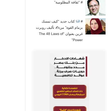
# “ثقافة المظلومية”
#
كتاب جديد “كيف تمسك
بزمام القوة” من✍
تأليف روبرت
غرين بعنوان “The 48 Laws of
Power”