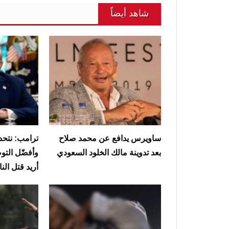
شاهد أيضاً
ساويرس يدافع عن محمد صلاح
ترامب: نتحدث
بعد تدوينة مالك الخلود السعودي
وأفضّل التوص
أريد قتل ال