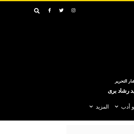
ر التحرير
يد رشاد برى
و أدب
المزيد
ّل التوصل إلى اتفاق لأنني لا أريد قتل الناس