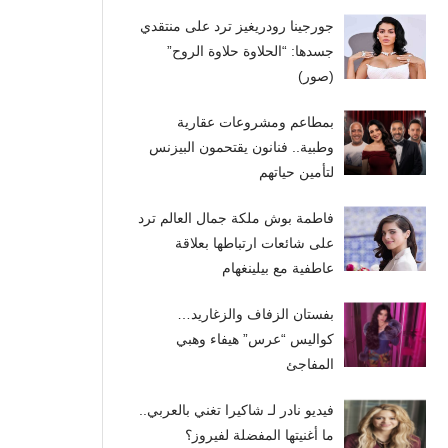
جورجينا رودريغيز ترد على منتقدي
جسدها: “الحلاوة حلاوة الروح”
(صور)
بمطاعم ومشروعات عقارية
وطبية.. فنانون يقتحمون البيزنس
لتأمين حياتهم
فاطمة بوش ملكة جمال العالم ترد
على شائعات ارتباطها بعلاقة
عاطفية مع بيلينغهام
بفستان الزفاف والزغاريد…
كواليس “عرس” هيفاء وهبي
المفاجئ
فيديو نادر لـ شاكيرا تغني بالعربي..
ما أغنيتها المفضلة لفيروز؟