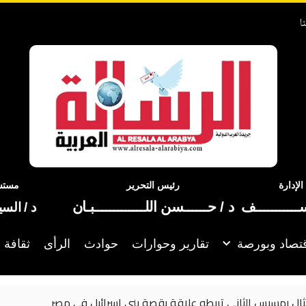
ا
إدارة
رئيس التحرير
مستشا
ســـــــــــف
د / حــــــسن اللـــــــــــــبـان
د / الس
تصاد وبورصة
تقارير وحوارات
حوادث
الرأى
ثقافة 
في مصر
تعليق إيراني جديد على اتفاق 