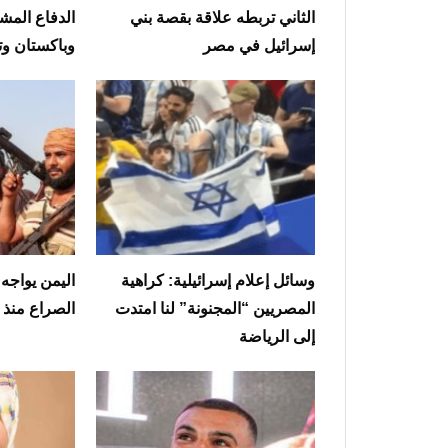
الثاني تربطه علاقة بقصة بني
الدفاع المش
إسرائيل في مصر
وباكستان وت
وسائل إعلام إسرائيلية: كراهية
اليمن يواجه
المصريين “المجنونة” لنا امتدت
الصراع منذ هدن
إلى الرياضة