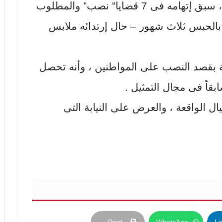
من ضبط المدعو”أحمد م.ف” سن63 ، سبق إتهامه فى 7 قضايا” نصب” والمطلوب
 بالحبس ثلاث شهور – حال إرتدائه ملابس
 بقصد النصب على المواطنين ، وأنه تحصل
قاً فى مجال التمثيل .
يال الواقعة ، والعرض على النيابة التى