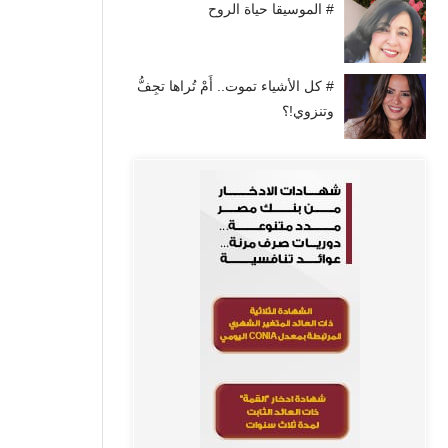
# الموسيقا حياة الروح
# كل الأشياء تموت.. أَمْ تُراها تجِفُّ
وتنزوي!؟