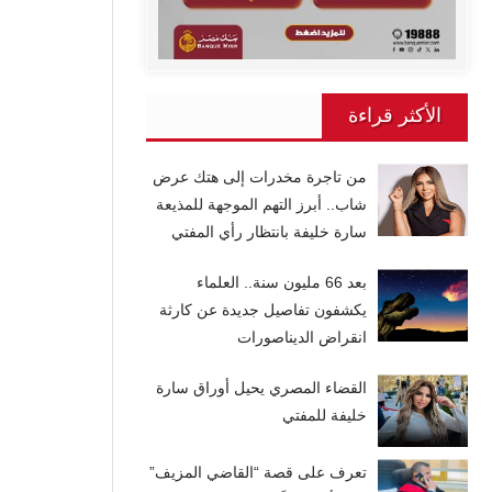
الأكثر قراءة
من تاجرة مخدرات إلى هتك عرض
شاب.. أبرز التهم الموجهة للمذيعة
سارة خليفة بانتظار رأي المفتي
بعد 66 مليون سنة.. العلماء
يكشفون تفاصيل جديدة عن كارثة
انقراض الديناصورات
القضاء المصري يحيل أوراق سارة
خليفة للمفتي
تعرف على قصة “القاضي المزيف”