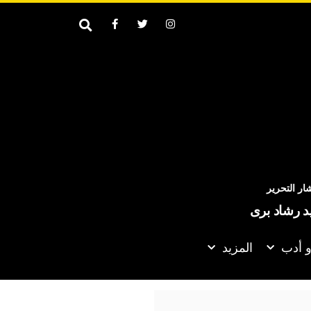
ر التحرير
يد رشاد برى
و أدب
المزيد
ترامب: نتحدث مع الإيرانيين وأفضّل التوصل إلى اتفاق لأنني لا أريد ق