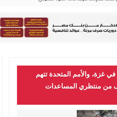
وع” في غزة، والأمم المتحدة تتهم
لف من منتظري المساعدات