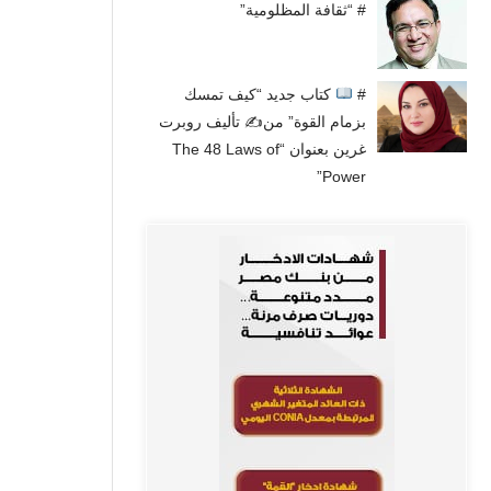
# “ثقافة المظلومية”
#
كتاب جديد “كيف تمسك
بزمام القوة” من✍
تأليف روبرت
غرين بعنوان “The 48 Laws of
Power”