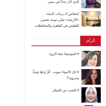
الذي أثار جدلاً في مصر
انخفاض 3 درجات كاملة..
«الأرصاد» تعلن موعد تحسن
الطقس في القاهرة والمحافظات
الرأى
# الموسيقا حياة الروح
# كل الأشياء تموت.. أَمْ تُراها تجِفُّ
وتنزوي!؟
# البحث عن الجمال