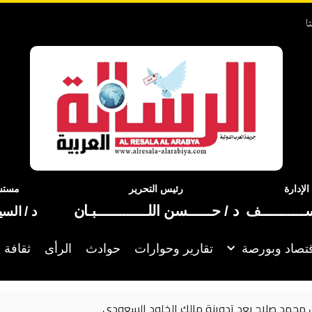
ا
إدارة
رئيس التحرير
مستشا
ســـــــــــف
د / حــــــسن اللـــــــــــــبـان
د / الس
تصاد وبورصة
تقارير وحوارات
حوادث
الرأى
ثقافة 
دوينة مالك الخلود السعودي