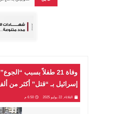
وفاة 21 طفلاً بسبب “الج
إسرائيل بـ “قتل” أكثر من أ
الثلاثاء, 22 يوليو 2025
6:50 م