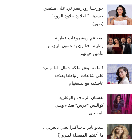
جورجينا رودريغيز ترد على منتقدي
جسدها: “الحلاوة حلاوة الروح”
(صور)
بمطاعم ومشروعات عقارية
وطبية.. فنانون يقتحمون البيزنس
لتأمين حياتهم
فاطمة بوش ملكة جمال العالم ترد
على شائعات ارتباطها بعلاقة
عاطفية مع بيلينغهام
بفستان الزفاف والزغاريد…
كواليس “عرس” هيفاء وهبي
المفاجئ
فيديو نادر لـ شاكيرا تغني بالعربي..
ما أغنيتها المفضلة لفيروز؟