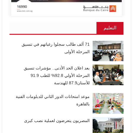
التعليم
71 ألف طالب سجلوا رغباتهم في تنسيق
المرحلة الأولى
بعد اعلان الحد الأدنى.. مؤشرات تنسيق
المرحلة الأولي 92.8% للطب 91.9
للأسنان87.9 للهندسة
موعد امتحانات الدور الثاني للدبلومات الفنية
بالقاهرة
المصريون يتعرضون لعملية نصب كبرى