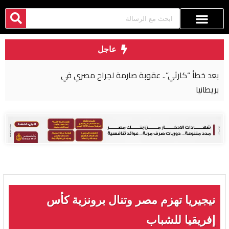
عاجل
بعد خطأ “كارثي”.. عقوبة صارمة لجراح مصري في
بريطانيا
نيجيريا تهزم مصر وتنال برونزية كأس
إفريقيا للشباب