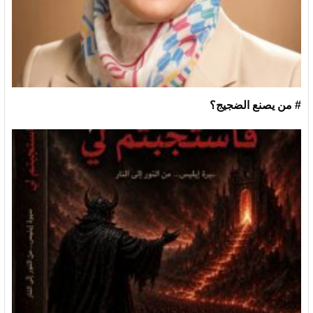
# من يصنع الضجيج؟