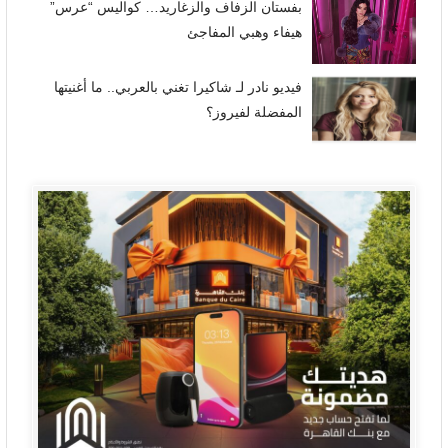
بفستان الزفاف والزغاريد… كواليس “عرس”
هيفاء وهبي المفاجئ
فيديو نادر لـ شاكيرا تغني بالعربي.. ما أغنيتها
المفضلة لفيروز؟