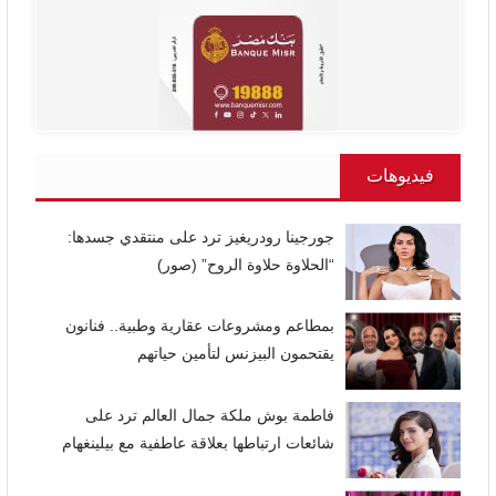
فيديوهات
جورجينا رودريغيز ترد على منتقدي جسدها:
“الحلاوة حلاوة الروح” (صور)
بمطاعم ومشروعات عقارية وطبية.. فنانون
يقتحمون البيزنس لتأمين حياتهم
فاطمة بوش ملكة جمال العالم ترد على
شائعات ارتباطها بعلاقة عاطفية مع بيلينغهام