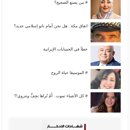
# من يصنع الضجيج؟
اتفاق مكة.. هل نحن أمام ناتو إسلامي جديد؟
خطأ في الحسابات الإيرانية
# الموسيقا حياة الروح
# كل الأشياء تموت.. أَمْ تُراها تجِفُّ وتنزوي!؟