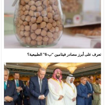
تعرف على أبرز مصادر فيتامين “ب-6” الطبيعية؟