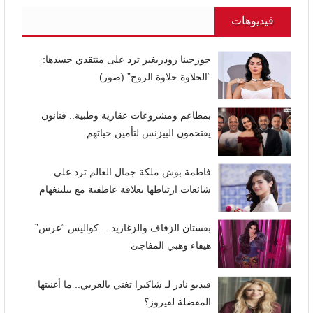
فيديوهات
جورجينا رودريغيز ترد على منتقدي جسدها:
“الحلاوة حلاوة الروح” (صور)
بمطاعم ومشروعات عقارية وطبية.. فنانون
يقتحمون البيزنس لتأمين حياتهم
فاطمة بوش ملكة جمال العالم ترد على
شائعات ارتباطها بعلاقة عاطفية مع بيلينغهام
بفستان الزفاف والزغاريد… كواليس “عرس”
هيفاء وهبي المفاجئ
فيديو نادر لـ شاكيرا تغني بالعربي.. ما أغنيتها
المفضلة لفيروز؟