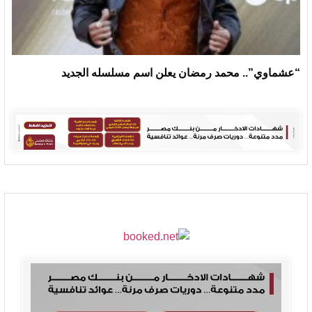
“عشماوي”.. محمد رمضان يعلن اسم مسلسله الجديد