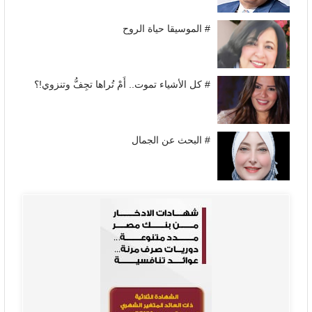
# الموسيقا حياة الروح
# كل الأشياء تموت.. أَمْ تُراها تجِفُّ وتنزوي!؟
# البحث عن الجمال