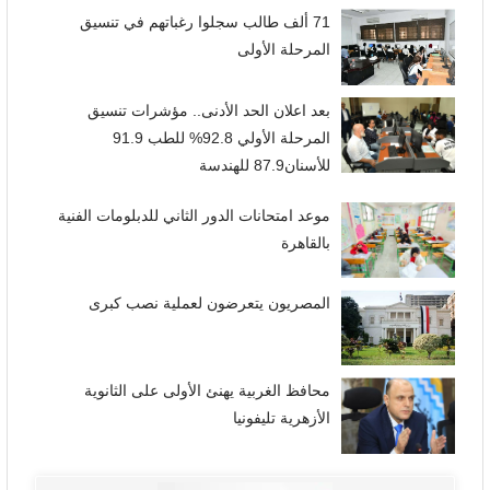
71 ألف طالب سجلوا رغباتهم في تنسيق
المرحلة الأولى
بعد اعلان الحد الأدنى.. مؤشرات تنسيق
المرحلة الأولي 92.8% للطب 91.9
للأسنان87.9 للهندسة
موعد امتحانات الدور الثاني للدبلومات الفنية
بالقاهرة
المصريون يتعرضون لعملية نصب كبرى
محافظ الغربية يهنئ الأولى على الثانوية
الأزهرية تليفونيا