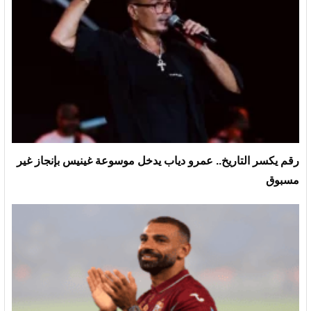
رقم يكسر التاريخ.. عمرو دياب يدخل موسوعة غينيس بإنجاز غير
مسبوق