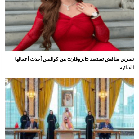
نسرين طافش تستعيد «الروقان» من كواليس أحدث أعمالها
الغنائية