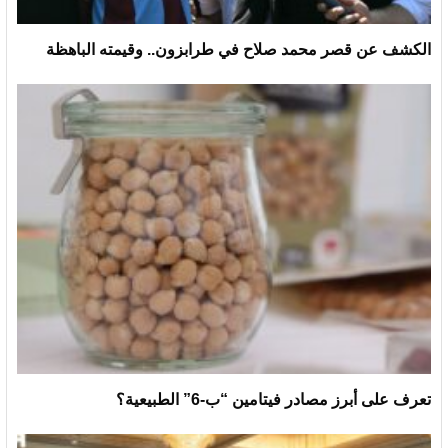
الكشف عن قصر محمد صلاح في طرابزون.. وقيمته الباهظة
تعرف على أبرز مصادر فيتامين “ب-6” الطبيعية؟