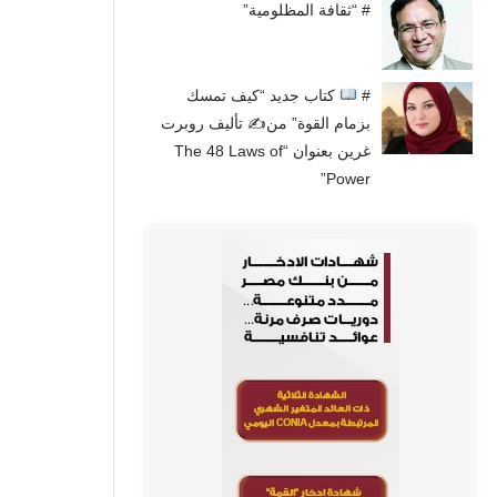
# “ثقافة المظلومية”
#
كتاب جديد “كيف تمسك
بزمام القوة” من✍
تأليف روبرت
غرين بعنوان “The 48 Laws of
Power”