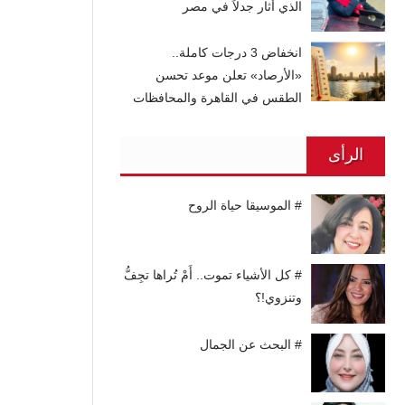
الذي أثار جدلاً في مصر
انخفاض 3 درجات كاملة..
«الأرصاد» تعلن موعد تحسن
الطقس في القاهرة والمحافظات
الرأى
# الموسيقا حياة الروح
# كل الأشياء تموت.. أَمْ تُراها تجِفُّ
وتنزوي!؟
# البحث عن الجمال