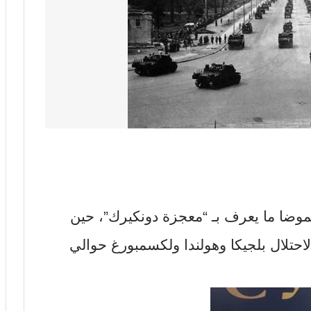
 غموضا ما يعرف بـ “معجزة دونكيرك”، حين
لاحتلال بلجيكا وهولندا ولكسمبورغ حوالي