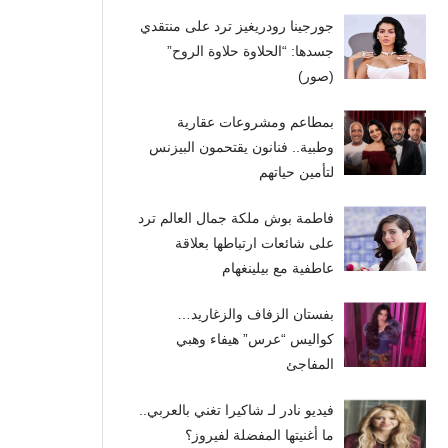
جورجينا رودريغيز ترد على منتقدي
جسدها: “الحلاوة حلاوة الروح”
(صور)
بمطاعم ومشروعات عقارية
وطبية.. فنانون يقتحمون البيزنس
لتأمين حياتهم
فاطمة بوش ملكة جمال العالم ترد
على شائعات ارتباطها بعلاقة
عاطفية مع بيلينغهام
بفستان الزفاف والزغاريد…
كواليس “عرس” هيفاء وهبي
المفاجئ
فيديو نادر لـ شاكيرا تغني بالعربي..
ما أغنيتها المفضلة لفيروز؟