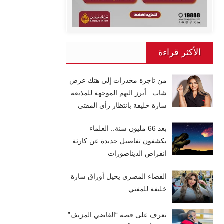
الأكثر قراءة
من تاجرة مخدرات إلى هتك عرض
شاب.. أبرز التهم الموجهة للمذيعة
سارة خليفة بانتظار رأي المفتي
بعد 66 مليون سنة.. العلماء
يكشفون تفاصيل جديدة عن كارثة
انقراض الديناصورات
القضاء المصري يحيل أوراق سارة
خليفة للمفتي
تعرف على قصة “القاضي المزيف”