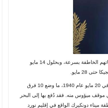
وتمكن النازيون الألمان من تنفيذ هجماتهم الخاطفة بسرعة، وبحلول 14 مايو
ى 28 مايو.
هجوم القوات الألمانية النازية تواصل في 20 مايو عام 1940، ما وضع 10 فرق
سية و12 بلجيكية في موقف ميؤوس منه. فقد دُفع بها إلى البحر
قة ميناء دونكيرك الواقع في إقليم نورد