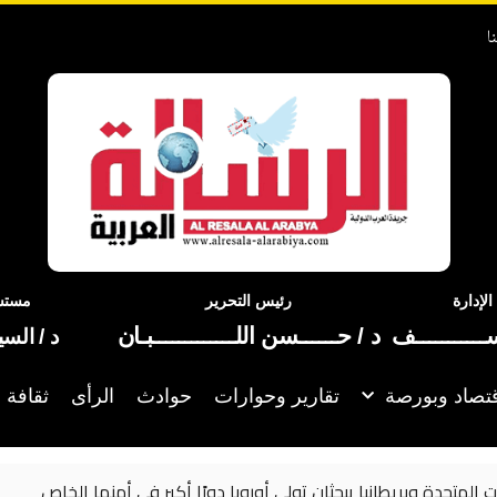
ا
إدارة
رئيس التحرير
مستشا
ســـــــــــف
د / حــــــسن اللـــــــــــــبـان
د / الس
تصاد وبورصة
تقارير وحوارات
حوادث
الرأى
ثقافة 
ر في أمنها الخاص
الأمم المتحدة تدعو إلى تس