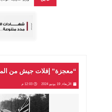
“معجزة” إفلات جيش من الم
الأربعاء, 19 يونيو 2024
12:03 م