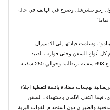
ول رينو بتشرشل وصرخ في الهاتف في حالة
تماما”!
نامو”، وسلمت قيادتها إلى الادميرال
م كل أنواع السفن وحتى قوارب الصيد
واليخوت الخاصة. في المجمل تم تجميع 693 سفينة بريطانية وحوالي 250 سفينة
ريطانية بهجمات مضادة يائسة لتغطية إجلاء
ي، فيما اكتفى الألمان باستهداف السفن
فعية والطيران دون استخدام القوات البرية