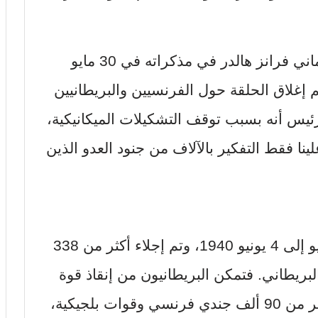
تلك الأوضاع وصفها بدقة الجنرال الألماني فرانز هالدر في مذكراته في 30 مايو
ك تم إغلاق الحلقة حول الفرنسيين والبريطانيين
ئيس أنه بسبب توقف التشكيلات الميكانيكية،
نا فقط التفكير بالآلاف من جنود العدو الذين
ذلك الجسر البحري تواصل من 26 مايو إلى 4 يونيو 1940، وتم إجلاء أكثر من 338
ريطاني. فتمكن البريطانيون من إنقاذ قوة
مشاتهم بالكامل تقريبا، إضافة إلى أكثر من 90 ألف جندي فرنسي وقوات بلجيكية،