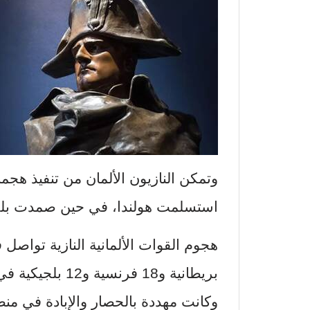
استسلمت هولندا، في حين صمدت بلجيكا حت
بريطانية و18 فرن
وكانت مهددة بالحصار والإبادة في منط