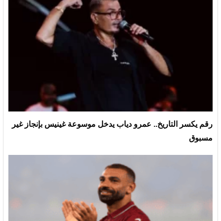
رقم يكسر التاريخ.. عمرو دياب يدخل موسوعة غينيس بإنجاز غير
مسبوق