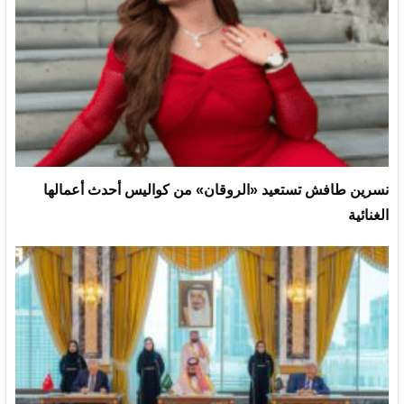
نسرين طافش تستعيد «الروقان» من كواليس أحدث أعمالها
الغنائية