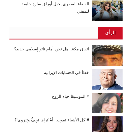
القضاء المصري يحيل أوراق سارة خليفة
للمفتي
الرأى
اتفاق مكة.. هل نحن أمام ناتو إسلامي جديد؟
خطأ في الحسابات الإيرانية
# الموسيقا حياة الروح
# كل الأشياء تموت.. أَمْ تُراها تجِفُّ وتنزوي!؟