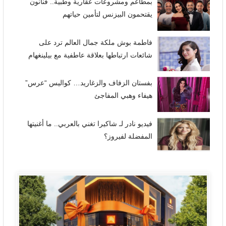
بمطاعم ومشروعات عقارية وطبية.. فنانون
يقتحمون البيزنس لتأمين حياتهم
فاطمة بوش ملكة جمال العالم ترد على
شائعات ارتباطها بعلاقة عاطفية مع بيلينغهام
بفستان الزفاف والزغاريد… كواليس “عرس”
هيفاء وهبي المفاجئ
فيديو نادر لـ شاكيرا تغني بالعربي.. ما أغنيتها
المفضلة لفيروز؟