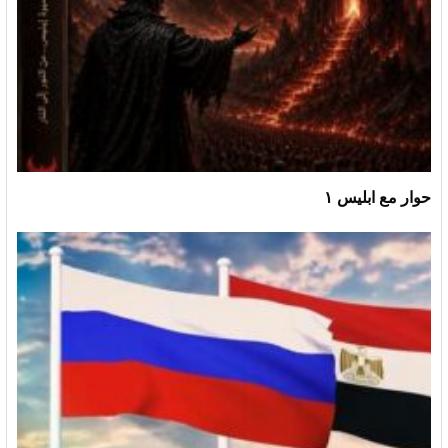
حوار مع ابليس ١