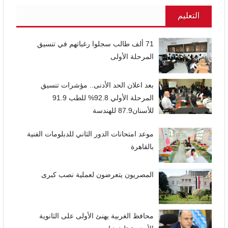
التعليم
71 ألف طالب سجلوا رغباتهم في تنسيق
المرحلة الأولى
بعد اعلان الحد الأدنى.. مؤشرات تنسيق
المرحلة الأولي 92.8% للطب 91.9
للأسنان87.9 للهندسة
موعد امتحانات الدور الثاني للدبلومات الفنية
بالقاهرة
المصريون يتعرضون لعملية نصب كبرى
محافظ الغربية يهنئ الأولى على الثانوية