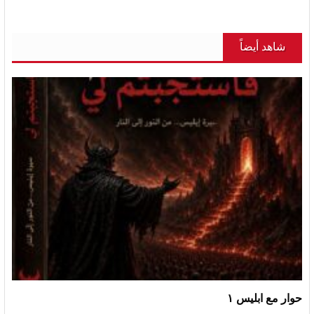
شاهد أيضاً
حوار مع ابليس ١