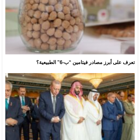
تعرف على أبرز مصادر فيتامين “ب-6” الطبيعية؟