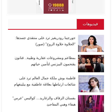
فيديوهات
جورجينا رودريغيز ترد على منتقدي جسدها:
“الحلاوة حلاوة الروح” (صور)
بمطاعم ومشروعات عقارية وطبية.. فنانون
يقتحمون البيزنس لتأمين حياتهم
فاطمة بوش ملكة جمال العالم ترد على
شائعات ارتباطها بعلاقة عاطفية مع بيلينغهام
بفستان الزفاف والزغاريد… كواليس “عرس”
هيفاء وهبي المفاجئ