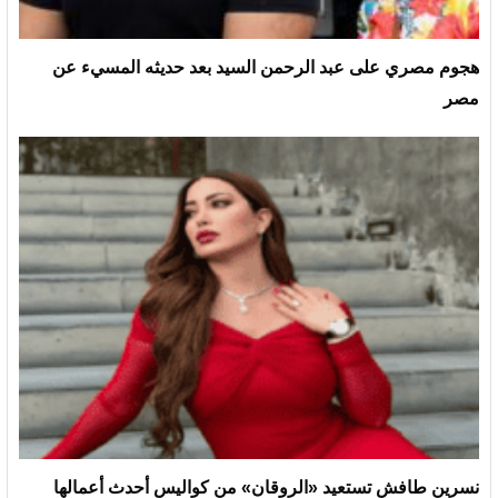
هجوم مصري على عبد الرحمن السيد بعد حديثه المسيء عن
مصر
نسرين طافش تستعيد «الروقان» من كواليس أحدث أعمالها