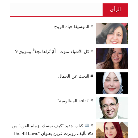
الرأى
# الموسيقا حياة الروح
# كل الأشياء تموت.. أَمْ تُراها تجِفُّ وتنزوي!؟
# البحث عن الجمال
# “ثقافة المظلومية”
#
كتاب جديد “كيف تمسك بزمام القوة” من
✍
تأليف روبرت غرين بعنوان “The 48 Laws