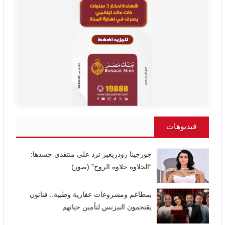
فيديوهات
جورجينا رودريغيز ترد على منتقدي جسدها:
“الحلاوة حلاوة الروح” (صور)
بمطاعم ومشروعات عقارية وطبية.. فنانون
يقتحمون البيزنس لتأمين حياتهم