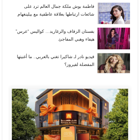
فاطمة بوش ملكة جمال العالم ترد على
شائعات ارتباطها بعلاقة عاطفية مع بيلينغهام
بفستان الزفاف والزغاريد… كواليس “عرس”
هيفاء وهبي المفاجئ
فيديو نادر لـ شاكيرا تغني بالعربي.. ما أغنيتها
المفضلة لفيروز؟