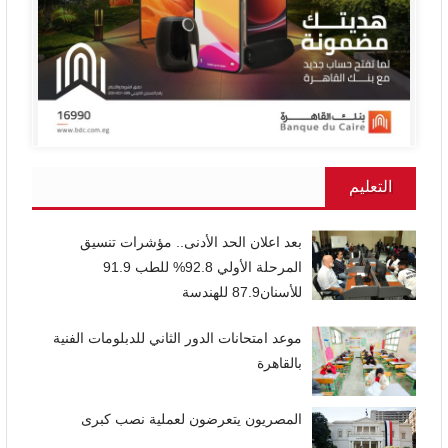
التعليم
بعد اعلان الحد الأدنى.. مؤشرات تنسيق
المرحلة الأولي 92.8% للطب 91.9
للأسنان87.9 للهندسة
موعد امتحانات الدور الثاني للدبلومات الفنية
بالقاهرة
المصريون يتعرضون لعملية نصب كبرى