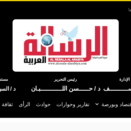
ا
إدارة
رئيس التحرير
مستشا
ســـــــــــف
د / حــــــسن اللـــــــــــــبـان
د / الس
تصاد وبورصة
تقارير وحوارات
حوادث
الرأى
ثقافة 