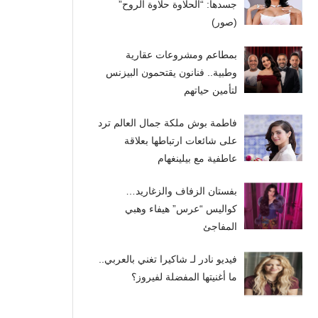
جسدها: “الحلاوة حلاوة الروح”
(صور)
بمطاعم ومشروعات عقارية
وطبية.. فنانون يقتحمون البيزنس
لتأمين حياتهم
فاطمة بوش ملكة جمال العالم ترد
على شائعات ارتباطها بعلاقة
عاطفية مع بيلينغهام
بفستان الزفاف والزغاريد…
كواليس “عرس” هيفاء وهبي
المفاجئ
فيديو نادر لـ شاكيرا تغني بالعربي..
ما أغنيتها المفضلة لفيروز؟