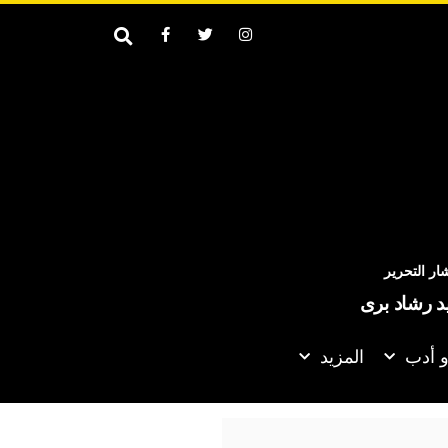
ر التحرير
يد رشاد برى
و أدب
المزيد