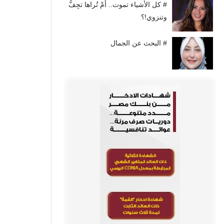
# كل الأشياء تموت.. أَمْ تُراها تجِفُّ
وتنزوي!؟
# البحث عن الجمال