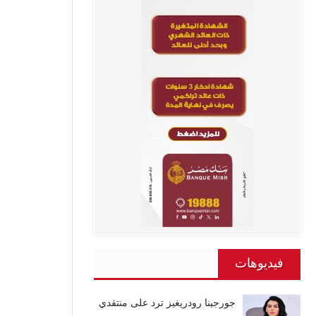
فيديوهات
جورجينا رودريغيز ترد على منتقدي