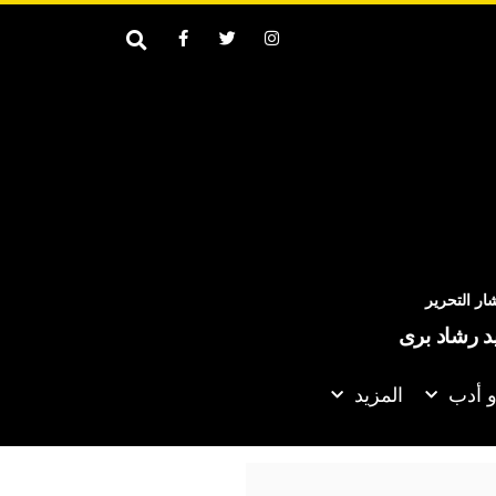
ر التحرير
يد رشاد برى
و أدب
المزيد