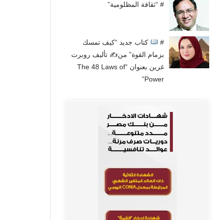
# “ثقافة المظلومية”
#
كتاب جديد “كيف تمسك
بزمام القوة” من✍
تأليف روبرت
غرين بعنوان “The 48 Laws of
Power”