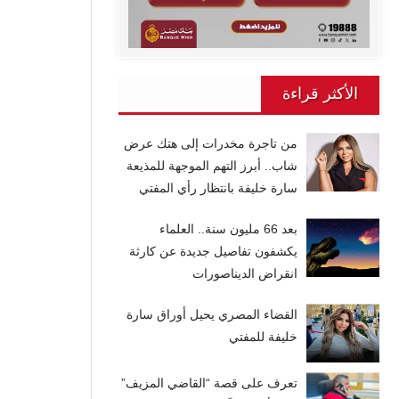
الأكثر قراءة
من تاجرة مخدرات إلى هتك عرض
شاب.. أبرز التهم الموجهة للمذيعة
سارة خليفة بانتظار رأي المفتي
بعد 66 مليون سنة.. العلماء
يكشفون تفاصيل جديدة عن كارثة
انقراض الديناصورات
القضاء المصري يحيل أوراق سارة
خليفة للمفتي
تعرف على قصة “القاضي المزيف”