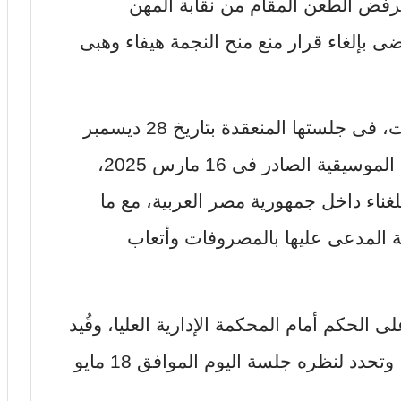
 برفض الطعن المقام من نقابة المهن
ى بإلغاء قرار منع منح النجمة هيفاء وهبى
وكانت محكمة القضاء الإدارى قد قضت، فى جلستها المنعقدة بتاريخ 28 ديسمبر
2025، بإلغاء قرار مجلس نقابة المهن الموسيقية الصادر فى 16 مارس 2025،
غناء داخل جمهورية مصر العربية، مع ما
بة المدعى عليها بالمصروفات وأتعاب
 الحكم أمام المحكمة الإدارية العليا، وقُيد
الطعن برقم 15527 لسنة 72 قضائية، وتحدد لنظره جلسة اليوم الموافق 18 مايو