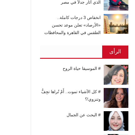
الذي أثار جدلاً في مصر
انخفاض 3 درجات كاملة..
«الأرصاد» تعلن موعد تحسن
الطقس في القاهرة والمحافظات
الرأى
# الموسيقا حياة الروح
# كل الأشياء تموت.. أَمْ تُراها تجِفُّ
وتنزوي!؟
# البحث عن الجمال