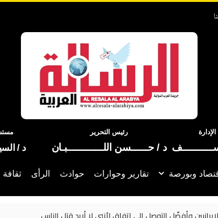
ا
إدارة
رئيس التحرير
مستشا
ســـــــــــف
د / حــــــسن اللـــــــــــــبـان
د / الس
تصاد وبورصة
تقارير وحوارات
حوادث
الرأى
ثقافة 
إيرانيين وأفضّل التوصل إلى اتفاق لأنني لا أريد قتل الناس