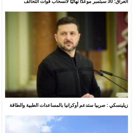
العراق: 30 سبتمبر موعدًا نهائيًا لانسحاب قوات التحالف
زيلينسكي : صربيا ستدعم أوكرانيا بالمساعدات الطبية والطاقة