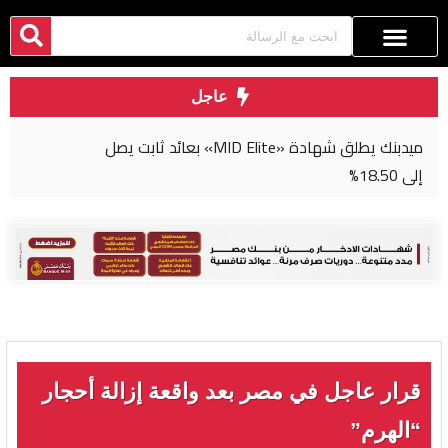
عاجل
ميدبنك يطلق شهادة «MID Elite» بعائد ثابت يصل
إلى 18.50%
قرار عاجل في مصر بعد واقعة إزالة أحجار
“الهرم”