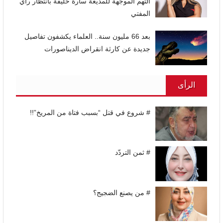
التهم الموجهة للمذيعة سارة خليفة بانتظار رأي
المفتي
بعد 66 مليون سنة.. العلماء يكشفون تفاصيل
جديدة عن كارثة انقراض الديناصورات
الرأى
# شروع في قتل “بسبب فتاة من المريخ”!!
# ثمن التردّد
# من يصنع الضجيج؟