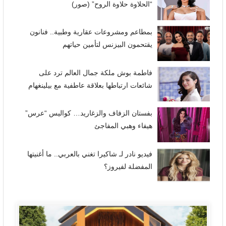
“الحلاوة حلاوة الروح” (صور)
بمطاعم ومشروعات عقارية وطبية.. فنانون
يقتحمون البيزنس لتأمين حياتهم
فاطمة بوش ملكة جمال العالم ترد على
شائعات ارتباطها بعلاقة عاطفية مع بيلينغهام
بفستان الزفاف والزغاريد… كواليس “عرس”
هيفاء وهبي المفاجئ
فيديو نادر لـ شاكيرا تغني بالعربي.. ما أغنيتها
المفضلة لفيروز؟