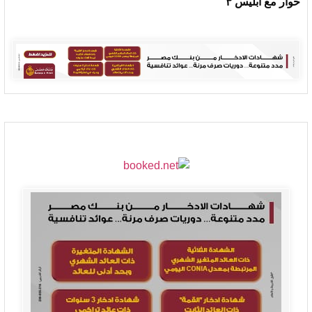
حوار مع ابليس ٣