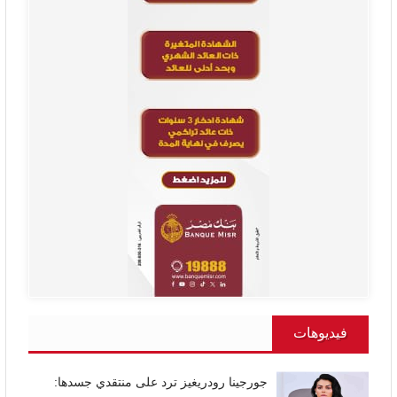
فيديوهات
جورجينا رودريغيز ترد على منتقدي جسدها: