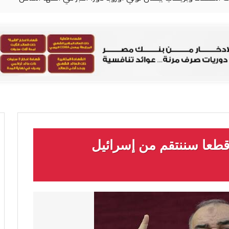
 قطعا سننتقم من إسرائيل