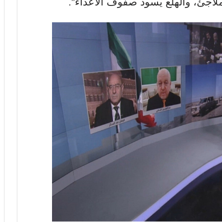
ملاجئ، والهلع يسود صفوف الأعداء”.