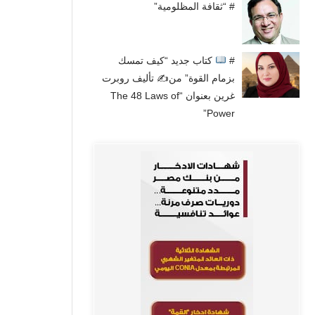
# “ثقافة المظلومية”
#
كتاب جديد “كيف تمسك
بزمام القوة” من✍
تأليف روبرت
غرين بعنوان “The 48 Laws of
Power”