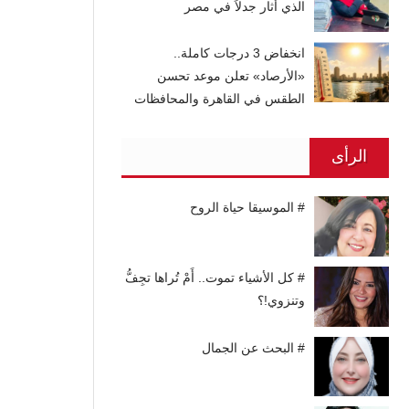
الذي أثار جدلاً في مصر
انخفاض 3 درجات كاملة..
«الأرصاد» تعلن موعد تحسن
الطقس في القاهرة والمحافظات
الرأى
# الموسيقا حياة الروح
# كل الأشياء تموت.. أَمْ تُراها تجِفُّ
وتنزوي!؟
# البحث عن الجمال