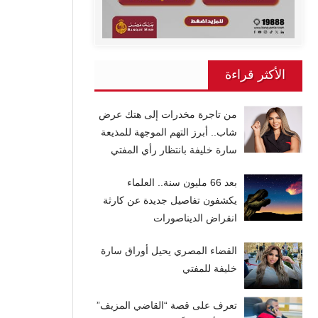
الأكثر قراءة
من تاجرة مخدرات إلى هتك عرض
شاب.. أبرز التهم الموجهة للمذيعة
سارة خليفة بانتظار رأي المفتي
بعد 66 مليون سنة.. العلماء
يكشفون تفاصيل جديدة عن كارثة
انقراض الديناصورات
القضاء المصري يحيل أوراق سارة
خليفة للمفتي
تعرف على قصة “القاضي المزيف”