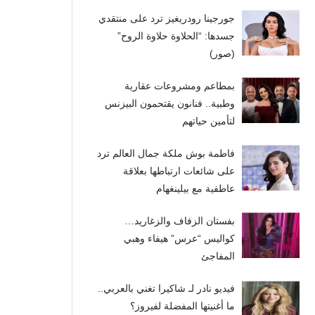
جورجينا رودريغيز ترد على منتقدي
جسدها: “الحلاوة حلاوة الروح”
(صور)
بمطاعم ومشروعات عقارية
وطبية.. فنانون يقتحمون البيزنس
لتأمين حياتهم
فاطمة بوش ملكة جمال العالم ترد
على شائعات ارتباطها بعلاقة
عاطفية مع بيلينغهام
بفستان الزفاف والزغاريد…
كواليس “عرس” هيفاء وهبي
المفاجئ
فيديو نادر لـ شاكيرا تغني بالعربي..
ما أغنيتها المفضلة لفيروز؟