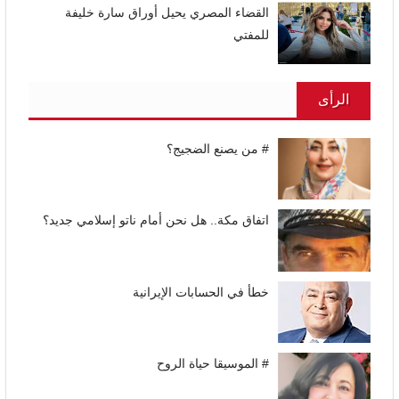
القضاء المصري يحيل أوراق سارة خليفة
للمفتي
الرأى
# من يصنع الضجيج؟
اتفاق مكة.. هل نحن أمام ناتو إسلامي جديد؟
خطأ في الحسابات الإيرانية
# الموسيقا حياة الروح