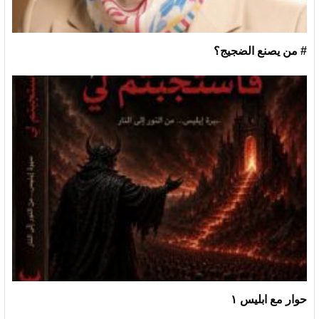
# من يصنع الضجيج؟
حوار مع ابليس ١