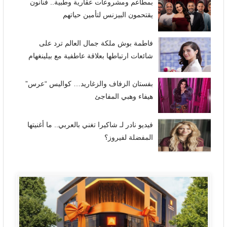
بمطاعم ومشروعات عقارية وطبية.. فنانون
يقتحمون البيزنس لتأمين حياتهم
فاطمة بوش ملكة جمال العالم ترد على
شائعات ارتباطها بعلاقة عاطفية مع بيلينغهام
بفستان الزفاف والزغاريد… كواليس “عرس”
هيفاء وهبي المفاجئ
فيديو نادر لـ شاكيرا تغني بالعربي.. ما أغنيتها
المفضلة لفيروز؟