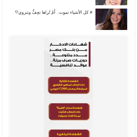
# كل الأشياء تموت.. أَمْ تُراها تجِفُّ وتنزوي!؟