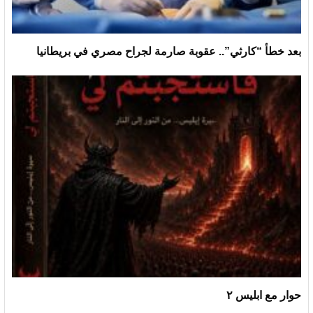
بعد خطأ “كارثي”.. عقوبة صارمة لجراح مصري في بريطانيا
حوار مع ابليس ٢