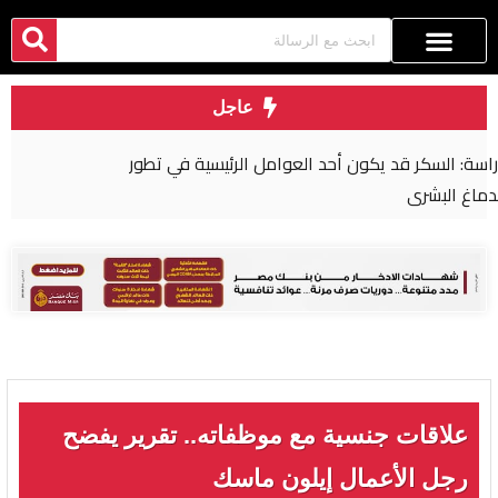
عاجل
بعد خطأ “كارثي”.. عقوبة صارمة لجراح مصري في
بريطانيا
علاقات جنسية مع موظفاته.. تقرير يفضح
رجل الأعمال إيلون ماسك