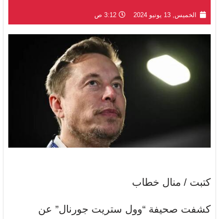
الخميس, 13 يونيو 2024
3:12 ص
كتبت / منال خطاب
كشفت صحيفة “وول ستريت جورنال” عن