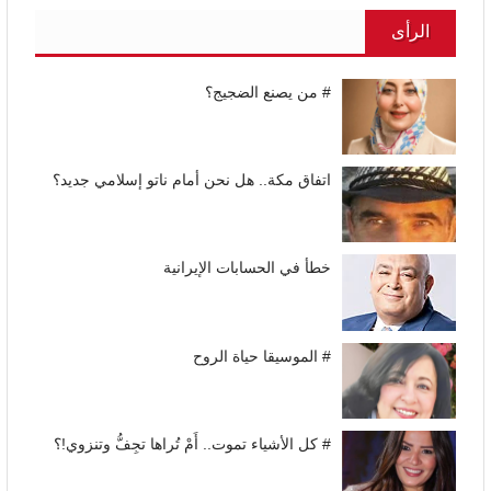
الرأى
# من يصنع الضجيج؟
اتفاق مكة.. هل نحن أمام ناتو إسلامي جديد؟
خطأ في الحسابات الإيرانية
# الموسيقا حياة الروح
# كل الأشياء تموت.. أَمْ تُراها تجِفُّ وتنزوي!؟