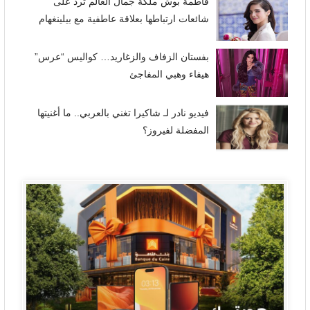
فاطمة بوش ملكة جمال العالم ترد على
شائعات ارتباطها بعلاقة عاطفية مع بيلينغهام
بفستان الزفاف والزغاريد… كواليس “عرس”
هيفاء وهبي المفاجئ
فيديو نادر لـ شاكيرا تغني بالعربي.. ما أغنيتها
المفضلة لفيروز؟