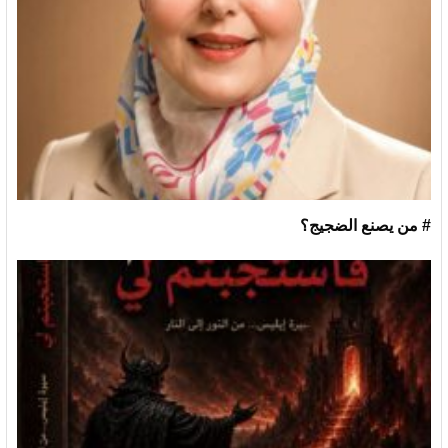
# من يصنع الضجيج؟