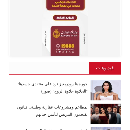
فيديوهات
جورجينا رودريغيز ترد على منتقدي جسدها:
“الحلاوة حلاوة الروح” (صور)
بمطاعم ومشروعات عقارية وطبية.. فنانون
يقتحمون البيزنس لتأمين حياتهم