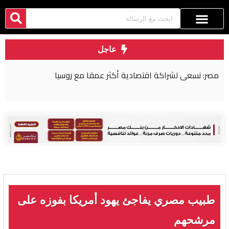
عاجل
مصر: نسعى لشراكة اقتصادية أكثر عمقا مع روسيا
طبيب مصري يفاجئ يهود أمريكا بفوزه على
مرشحهم