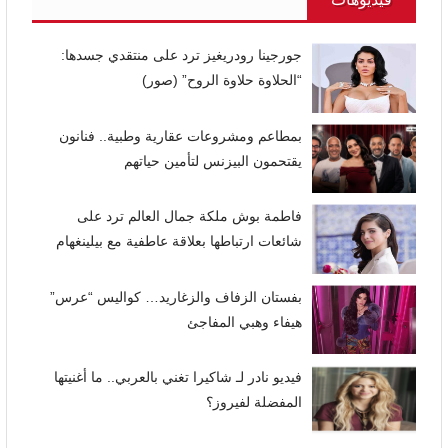
جورجينا رودريغيز ترد على منتقدي جسدها:
“الحلاوة حلاوة الروح” (صور)
بمطاعم ومشروعات عقارية وطبية.. فنانون
يقتحمون البيزنس لتأمين حياتهم
فاطمة بوش ملكة جمال العالم ترد على
شائعات ارتباطها بعلاقة عاطفية مع بيلينغهام
بفستان الزفاف والزغاريد… كواليس “عرس”
هيفاء وهبي المفاجئ
فيديو نادر لـ شاكيرا تغني بالعربي.. ما أغنيتها
المفضلة لفيروز؟