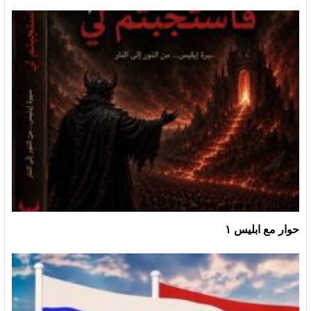
حوار مع ابليس ١