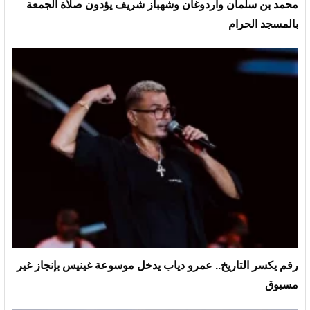
محمد بن سلمان وأردوغان وشهباز شريف يؤدون صلاة الجمعة
بالمسجد الحرام
رقم يكسر التاريخ.. عمرو دياب يدخل موسوعة غينيس بإنجاز غير
مسبوق