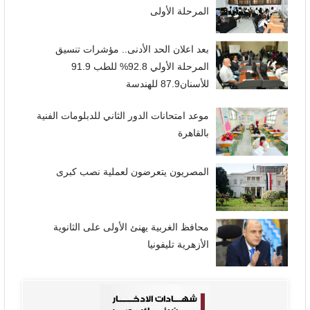
المرحلة الأولى
بعد اعلان الحد الأدنى.. مؤشرات تنسيق
المرحلة الأولي 92.8% للطب 91.9
للأسنان87.9 للهندسة
موعد امتحانات الدور الثاني للدبلومات الفنية
بالقاهرة
المصريون يتعرضون لعملية نصب كبرى
محافظ الغربية يهنئ الأولى على الثانوية
الأزهرية تليفونيا