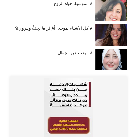
# الموسيقا حياة الروح
# كل الأشياء تموت.. أَمْ تُراها تجِفُّ وتنزوي!؟
# البحث عن الجمال