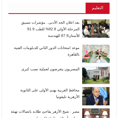
التعليم
بعد اعلان الحد الأدنى.. مؤشرات تنسيق
المرحلة الأولي 92.8% للطب 91.9
للأسنان87.9 للهندسة
موعد امتحانات الدور الثاني للدبلومات الفنية
بالقاهرة
المصريون يتعرضون لعملية نصب كبرى
محافظ الغربية يهنئ الأولى على الثانوية
الأزهرية تليفونيا
مصر : شيخ الأزهر يفاجئ طلابه باتصالات تهنئة
ويواجه أسئلة مفاجئة (فيديو)