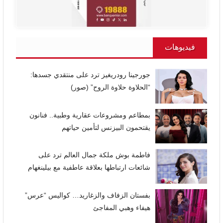
فيديوهات
جورجينا رودريغيز ترد على منتقدي جسدها:
“الحلاوة حلاوة الروح” (صور)
بمطاعم ومشروعات عقارية وطبية.. فنانون
يقتحمون البيزنس لتأمين حياتهم
فاطمة بوش ملكة جمال العالم ترد على
شائعات ارتباطها بعلاقة عاطفية مع بيلينغهام
بفستان الزفاف والزغاريد… كواليس “عرس”
هيفاء وهبي المفاجئ