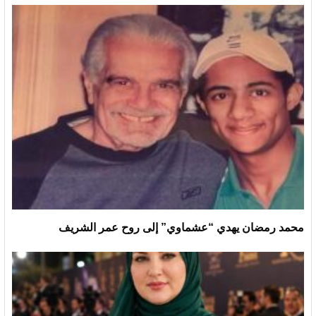
محمد رمضان يهدي “عشماوي” إلى روح عمر الشريف