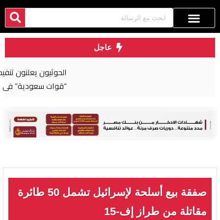
عاجل
الحوثيون يعلنون تنفيذ عملية عسكرية واسعة ضد
“قوات سعودية” في اليمن
صفقة بيع أسلحة لإسرائيل تشمل 50 طائرة
مقاتلة من طراز إف-15