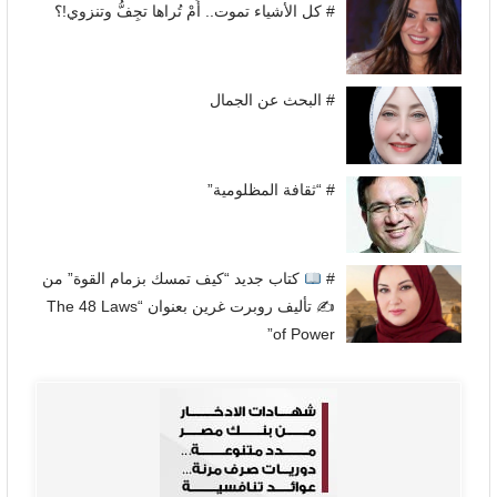
# كل الأشياء تموت.. أَمْ تُراها تجِفُّ وتنزوي!؟
# البحث عن الجمال
# “ثقافة المظلومية”
#
كتاب جديد “كيف تمسك بزمام القوة” من
✍
تأليف روبرت غرين بعنوان “The 48 Laws
of Power”