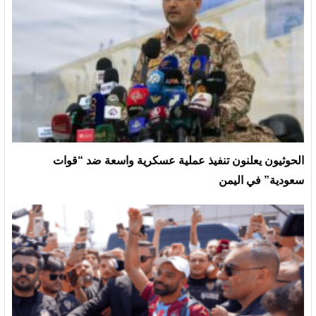
الحوثيون يعلنون تنفيذ عملية عسكرية واسعة ضد “قوات
سعودية” في اليمن