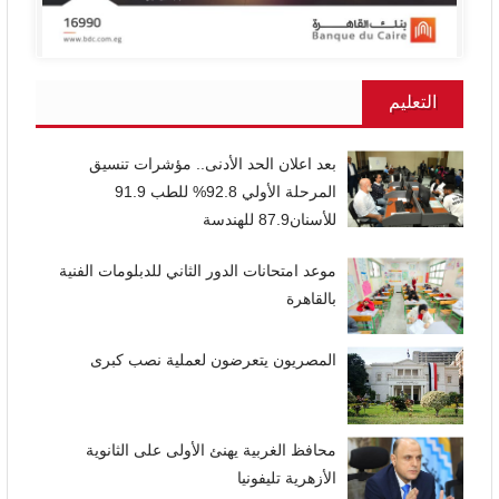
التعليم
بعد اعلان الحد الأدنى.. مؤشرات تنسيق
المرحلة الأولي 92.8% للطب 91.9
للأسنان87.9 للهندسة
موعد امتحانات الدور الثاني للدبلومات الفنية
بالقاهرة
المصريون يتعرضون لعملية نصب كبرى
محافظ الغربية يهنئ الأولى على الثانوية
الأزهرية تليفونيا