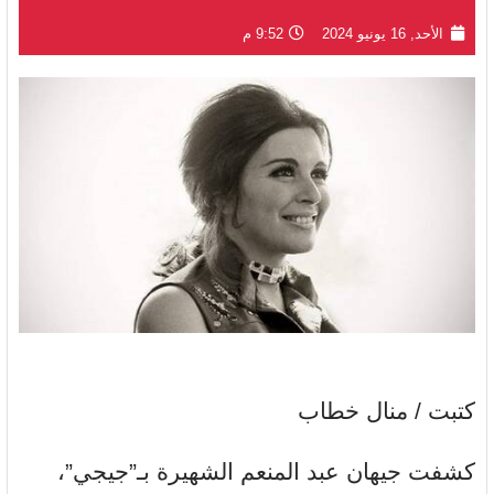
الأحد, 16 يونيو 2024
9:52 م
كتبت / منال خطاب
كشفت جيهان عبد المنعم الشهيرة بـ”جيجي”،