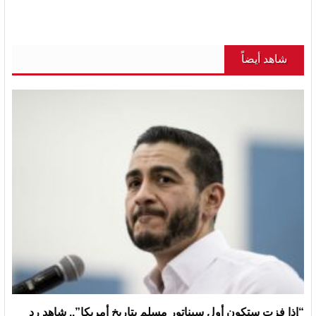
شاهد أيضاً
“إذا فزت ستكون أول سيناتور مسلم بتاريخ أمريكا”.. شاهد رد