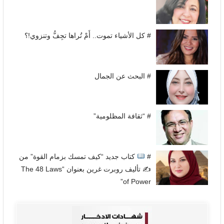
# كل الأشياء تموت.. أَمْ تُراها تجِفُّ وتنزوي!؟
# البحث عن الجمال
# “ثقافة المظلومية”
#
كتاب جديد “كيف تمسك بزمام القوة” من
✍
تأليف روبرت غرين بعنوان “The 48 Laws
of Power”