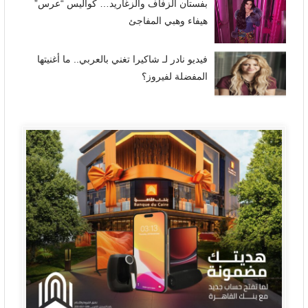
بفستان الزفاف والزغاريد… كواليس “عرس”
هيفاء وهبي المفاجئ
فيديو نادر لـ شاكيرا تغني بالعربي.. ما أغنيتها
المفضلة لفيروز؟