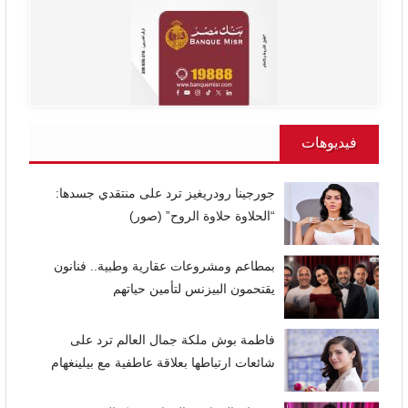
فيديوهات
جورجينا رودريغيز ترد على منتقدي جسدها:
“الحلاوة حلاوة الروح” (صور)
بمطاعم ومشروعات عقارية وطبية.. فنانون
يقتحمون البيزنس لتأمين حياتهم
فاطمة بوش ملكة جمال العالم ترد على
شائعات ارتباطها بعلاقة عاطفية مع بيلينغهام