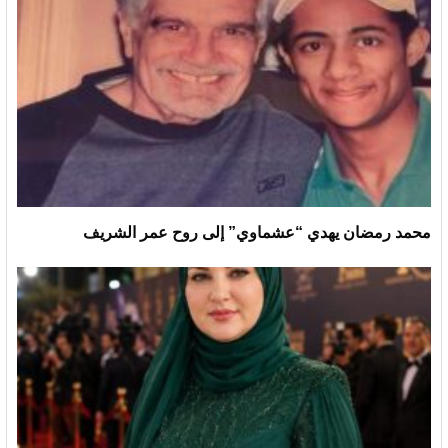
محمد رمضان يهدي “عشماوي” إلى روح عمر الشريف