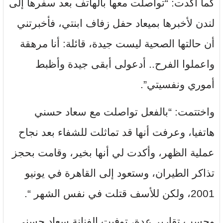
كما أكدت: “تواصلت معها بالهاتف بعد سفرها إلى
لندن لأخبرها بميعاد حفل زفاف ابنتي، فأخبرتني
أن حالتها الصحية ليست جيدة، قائلة: أنا مرهقة
واعملوا الفرح.. أدعولى أبقى جيدة وأظبط
أموري ونفسيتي”.
واختتمت: “بالفعل تواصلت مع سعاد حسني
هاتفيا، وعرفت أنها قد تماثلت للشفاء بعد نجاح
عملية الظهر، وأكدت لي أنها بخير، وقامت بحجز
تذاكر الطيران، وستعود إلى القاهرة في يونيو
2001، ولكن للأسف قتلت في نفس الشهر “.
وحسب تقارير عدة، توفيت الفنانة سعاد حسني