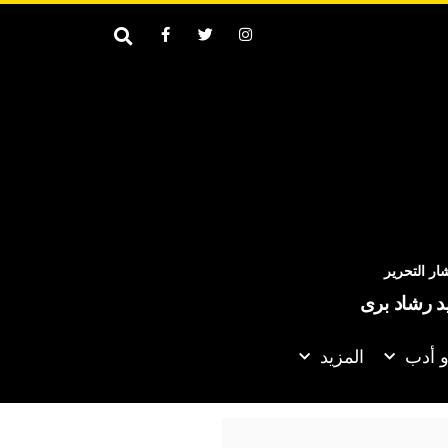
ر التحرير
يد رشاد برى
و أدب
المزيد