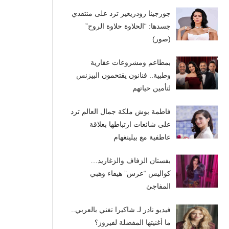
جورجينا رودريغيز ترد على منتقدي
جسدها: “الحلاوة حلاوة الروح”
(صور)
بمطاعم ومشروعات عقارية
وطبية.. فنانون يقتحمون البيزنس
لتأمين حياتهم
فاطمة بوش ملكة جمال العالم ترد
على شائعات ارتباطها بعلاقة
عاطفية مع بيلينغهام
بفستان الزفاف والزغاريد…
كواليس “عرس” هيفاء وهبي
المفاجئ
فيديو نادر لـ شاكيرا تغني بالعربي..
ما أغنيتها المفضلة لفيروز؟