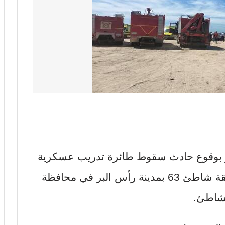
ر بوقوع حادث سقوط طائرة تدريب عسكرية
في مياه البحر الأبيض المتوسط بمنطقة شاطئ 63 بمدينة رأس البر في محافظة
لشاطئ.