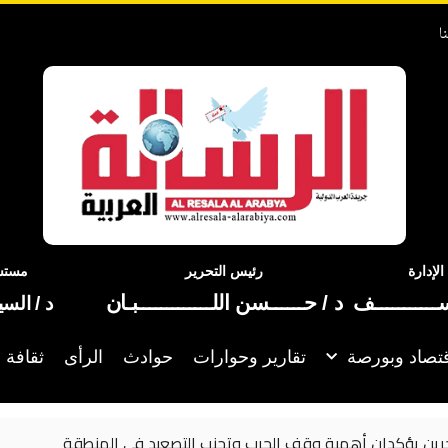
ا
إدارة
رئيس التحرير
مستشا
ســـــــــــف
د / حــــــسن اللـــــــــــــبـان
د / الس
تصاد وبورصة
تقارير وحوارات
حوادث
الرأى
ثقافة 
تنفيذ عملية عسكرية واسعة ضد “قوات سعودية” في اليمن