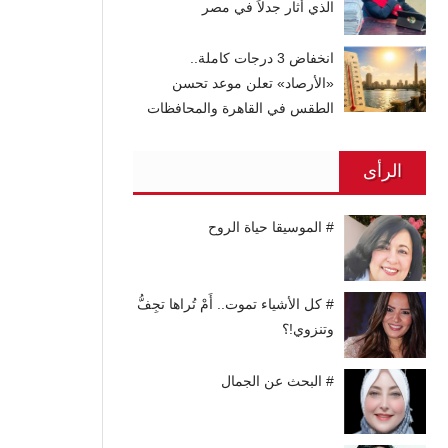
الذي أثار جدلاً في مصر
انخفاض 3 درجات كاملة..
«الأرصاد» تعلن موعد تحسن
الطقس في القاهرة والمحافظات
الرأى
# الموسيقا حياة الروح
# كل الأشياء تموت.. أَمْ تُراها تجِفُّ
وتنزوي!؟
# البحث عن الجمال