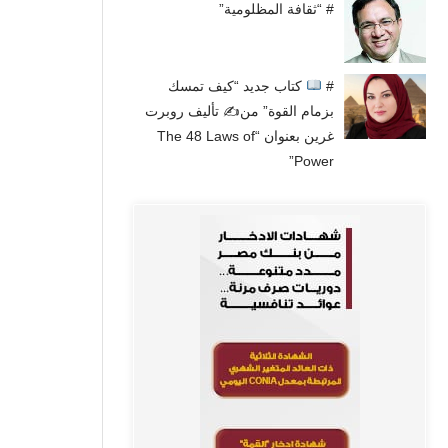
# “ثقافة المظلومية”
#
كتاب جديد “كيف تمسك
بزمام القوة” من✍
تأليف روبرت
غرين بعنوان “The 48 Laws of
Power”