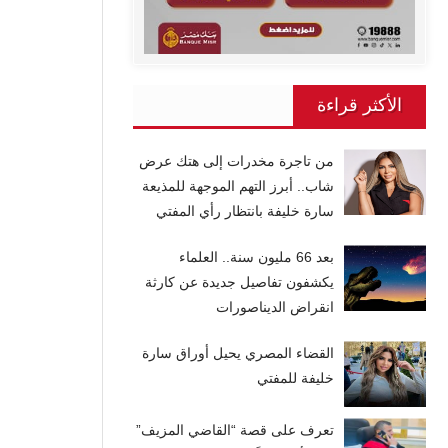
الأكثر قراءة
من تاجرة مخدرات إلى هتك عرض
شاب.. أبرز التهم الموجهة للمذيعة
سارة خليفة بانتظار رأي المفتي
بعد 66 مليون سنة.. العلماء
يكشفون تفاصيل جديدة عن كارثة
انقراض الديناصورات
القضاء المصري يحيل أوراق سارة
خليفة للمفتي
تعرف على قصة “القاضي المزيف”