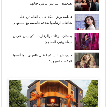
يقتحمون البيزنس لتأمين حياتهم
فاطمة بوش ملكة جمال العالم ترد على
شائعات ارتباطها بعلاقة عاطفية مع بيلينغهام
بفستان الزفاف والزغاريد… كواليس “عرس”
هيفاء وهبي المفاجئ
فيديو نادر لـ شاكيرا تغني بالعربي.. ما أغنيتها
المفضلة لفيروز؟