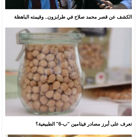
الكشف عن قصر محمد صلاح في طرابزون.. وقيمته الباهظة
تعرف على أبرز مصادر فيتامين “ب-6” الطبيعية؟