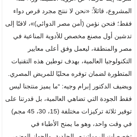
المشروع، قائلاً: «نحن لا ننتج مجرد قرص دواء
فقط؛ فنحن نؤمن (أمن مصر الدوائي)»، لافتًا إلى
تدشين أول مصنع مخصص للأدوية المناعية في
مصر والمنطقة، ليعمل وفق أعلى معايير
التكنولوجيا العالمية، بهدف توطين هذه التقنيات
المتطورة لضمان توفره محليًا للمريض المصري.
ويضيف الدكتور إبرام وجيه: “ما يميز منتجنا ليس
فقط الجودة التي تضاهي العالمية، بل قدرتنا على
توفير ثلاثة تركيزات مختلفة (15، 30، 45 مجم)
في وقت واحد، وهو ما يمنح الأطباء في
تخصصات الروماتيزم، الجلدية، والجهاز الهضمي،