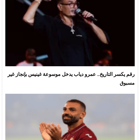
رقم يكسر التاريخ.. عمرو دياب يدخل موسوعة غينيس بإنجاز غير
مسبوق