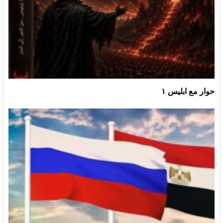
حوار مع ابليس ١