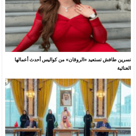
نسرين طافش تستعيد «الروقان» من كواليس أحدث أعمالها
الغنائية