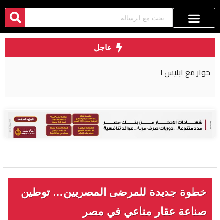
عاجل
مصر: نسعى لشراكة اقتصادية أكثر عمقا مع روسيا
خطوة جديدة للمرضى المصريين… توطين
صناعة عقار مناعي في مصر