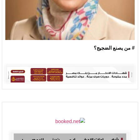
# من يصنع الضجيج؟