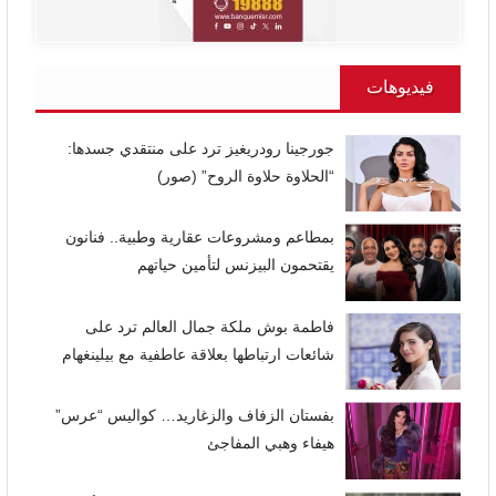
فيديوهات
جورجينا رودريغيز ترد على منتقدي جسدها:
“الحلاوة حلاوة الروح” (صور)
بمطاعم ومشروعات عقارية وطبية.. فنانون
يقتحمون البيزنس لتأمين حياتهم
فاطمة بوش ملكة جمال العالم ترد على
شائعات ارتباطها بعلاقة عاطفية مع بيلينغهام
بفستان الزفاف والزغاريد… كواليس “عرس”
هيفاء وهبي المفاجئ