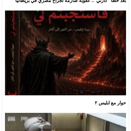
بعد خطأ “كارثي”.. عقوبة صارمة لجراح مصري في بريطانيا
حوار مع ابليس ٢