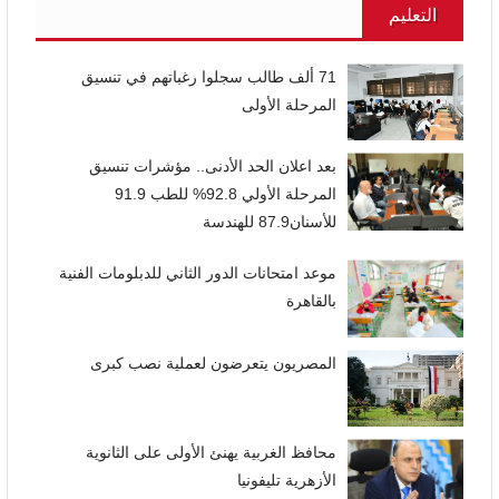
التعليم
71 ألف طالب سجلوا رغباتهم في تنسيق
المرحلة الأولى
بعد اعلان الحد الأدنى.. مؤشرات تنسيق
المرحلة الأولي 92.8% للطب 91.9
للأسنان87.9 للهندسة
موعد امتحانات الدور الثاني للدبلومات الفنية
بالقاهرة
المصريون يتعرضون لعملية نصب كبرى
محافظ الغربية يهنئ الأولى على الثانوية
الأزهرية تليفونيا