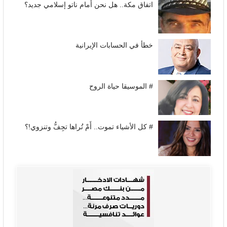
اتفاق مكة.. هل نحن أمام ناتو إسلامي جديد؟
خطأ في الحسابات الإيرانية
# الموسيقا حياة الروح
# كل الأشياء تموت.. أَمْ تُراها تجِفُّ وتنزوي!؟