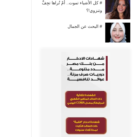
# كل الأشياء تموت.. أَمْ تُراها تجِفُّ
وتنزوي!؟
# البحث عن الجمال