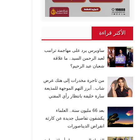
الأكثر قراءة
ساويرس يرد على مهاجمة ترامب
لعبد الرحمن السيد.. ما علاقة
شعبان عبد الرحيم؟
من تاجرة مخدرات إلى هتك عرض
شاب.. أبرز التهم الموجهة للمذيعة
سارة خليفة بانتظار رأي المفتي
بعد 66 مليون سنة.. العلماء
يكشفون تفاصيل جديدة عن كارثة
انقراض الديناصورات