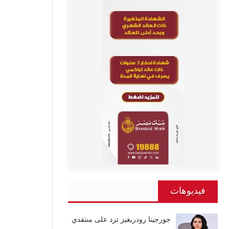
فيديوهات
جورجينا رودريغيز ترد على منتقدي