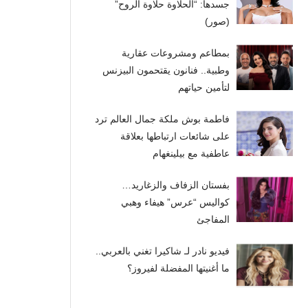
جسدها: “الحلاوة حلاوة الروح”
(صور)
بمطاعم ومشروعات عقارية
وطبية.. فنانون يقتحمون البيزنس
لتأمين حياتهم
فاطمة بوش ملكة جمال العالم ترد
على شائعات ارتباطها بعلاقة
عاطفية مع بيلينغهام
بفستان الزفاف والزغاريد…
كواليس “عرس” هيفاء وهبي
المفاجئ
فيديو نادر لـ شاكيرا تغني بالعربي..
ما أغنيتها المفضلة لفيروز؟