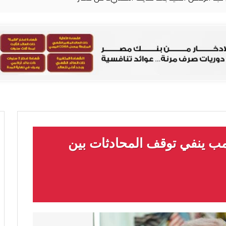
مب ينفي توقف المحادثات بين