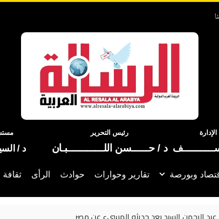
ا
إدارة
رئيس التحرير
مستشا
ســـــــــــف
د / حــــــسن اللـــــــــــــبـان
د / الس
تصاد وبورصة
تقارير وحوارات
حوادث
الرأى
ثقافة 
تستعيد «الروقان» من كواليس أحدث أعمالها الغنائية