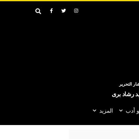
ر التحرير
يد رشاد برى
و أدب
المزيد