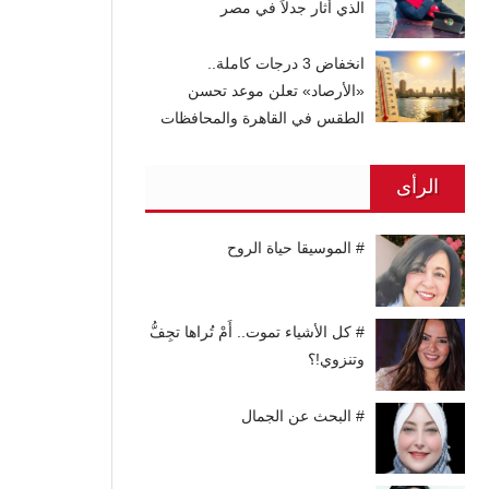
الذي أثار جدلاً في مصر
انخفاض 3 درجات كاملة..
«الأرصاد» تعلن موعد تحسن
الطقس في القاهرة والمحافظات
الرأى
# الموسيقا حياة الروح
# كل الأشياء تموت.. أَمْ تُراها تجِفُّ
وتنزوي!؟
# البحث عن الجمال