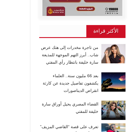
الأكثر قراءة
من تاجرة مخدرات إلى هتك عرض
شاب.. أبرز التهم الموجهة للمذيعة
سارة خليفة بانتظار رأي المفتي
بعد 66 مليون سنة.. العلماء
يكشفون تفاصيل جديدة عن كارثة
انقراض الديناصورات
القضاء المصري يحيل أوراق سارة
خليفة للمفتي
تعرف على قصة “القاضي المزيف”