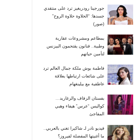
جورجينا رودريغيز ترد على منتقدي
جسدها: “الحلاوة حلاوة الروح”
(صور)
بمطاعم ومشروعات عقارية
وطبية.. فنانون يقتحمون البيزنس
لتأمين حياتهم
فاطمة بوش ملكة جمال العالم ترد
على شائعات ارتباطها بعلاقة
عاطفية مع بيلينغهام
بفستان الزفاف والزغاريد…
كواليس “عرس” هيفاء وهبي
المفاجئ
فيديو نادر لـ شاكيرا تغني بالعربي..
ما أغنيتها المفضلة لفيروز؟