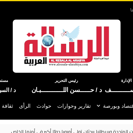
ا
إدارة
رئيس التحرير
مستشا
ســـــــــــف
د / حــــــسن اللـــــــــــــبـان
د / الس
تصاد وبورصة
تقارير وحوارات
حوادث
الرأى
ثقافة 
بحثان تولي أوروبا دورًا أكبر في أمنها الخاص
ا