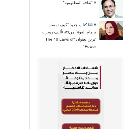
# “ثقافة المظلومية”
#
كتاب جديد “كيف تمسك
بزمام القوة” من✍
تأليف روبرت
غرين بعنوان “The 48 Laws of
Power”