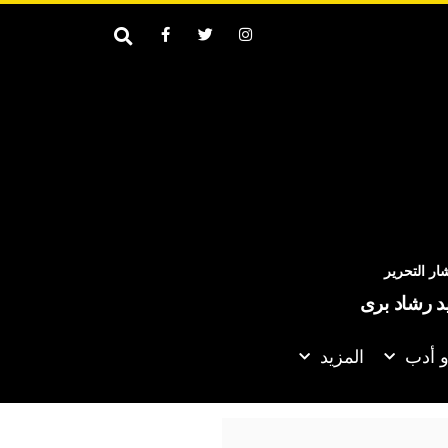
ر التحرير
يد رشاد برى
و أدب
المزيد
لأمم المتحدة تدعو إلى تسريع التقدم في العملية السياسية بجنوب الس