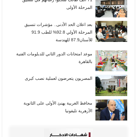
المرحلة الأولى
بعد اعلان الحد الأدنى.. مؤشرات تنسيق
المرحلة الأولي 92.8% للطب 91.9
للأسنان87.9 للهندسة
موعد امتحانات الدور الثاني للدبلومات الفنية
بالقاهرة
المصريون يتعرضون لعملية نصب كبرى
محافظ الغربية يهنئ الأولى على الثانوية
الأزهرية تليفونيا