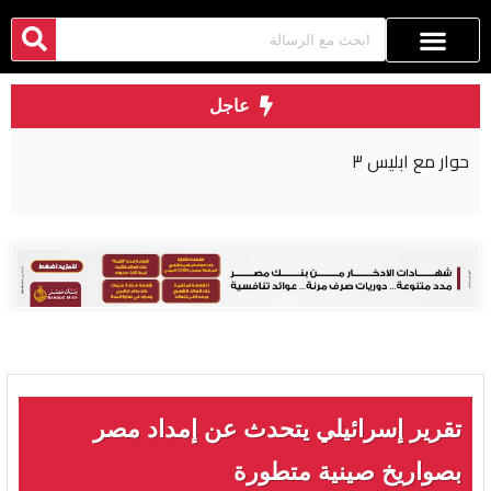
عاجل
حوار مع ابليس ٣
تقرير إسرائيلي يتحدث عن إمداد مصر
بصواريخ صينية متطورة