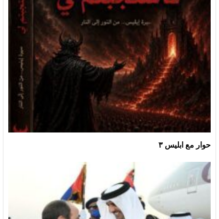
حوار مع ابليس ٣