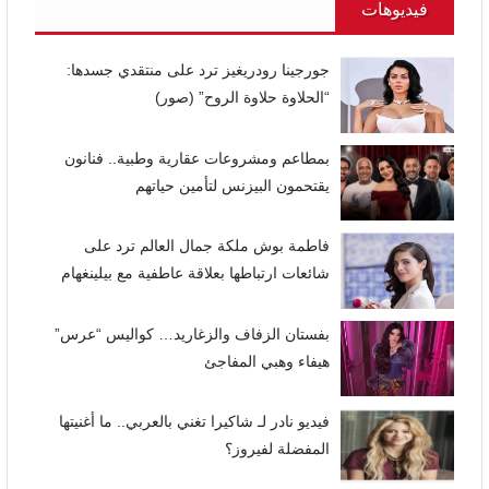
فيديوهات
جورجينا رودريغيز ترد على منتقدي جسدها:
“الحلاوة حلاوة الروح” (صور)
بمطاعم ومشروعات عقارية وطبية.. فنانون
يقتحمون البيزنس لتأمين حياتهم
فاطمة بوش ملكة جمال العالم ترد على
شائعات ارتباطها بعلاقة عاطفية مع بيلينغهام
بفستان الزفاف والزغاريد… كواليس “عرس”
هيفاء وهبي المفاجئ
فيديو نادر لـ شاكيرا تغني بالعربي.. ما أغنيتها
المفضلة لفيروز؟