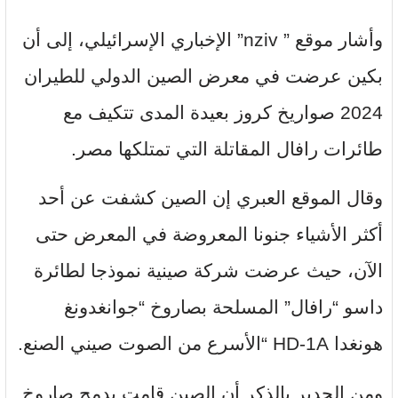
وأشار موقع ” nziv” الإخباري الإسرائيلي، إلى أن
بكين عرضت في معرض الصين الدولي للطيران
2024 صواريخ كروز بعيدة المدى تتكيف مع
طائرات رافال المقاتلة التي تمتلكها مصر.
وقال الموقع العبري إن الصين كشفت عن أحد
أكثر الأشياء جنونا المعروضة في المعرض حتى
الآن، حيث عرضت شركة صينية نموذجا لطائرة
داسو “رافال” المسلحة بصاروخ “جوانغدونغ
هونغدا HD-1A “الأسرع من الصوت صيني الصنع.
ومن الجدير بالذكر أن الصين قامت بدمج صاروخ