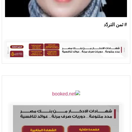
# ثمن التردّد