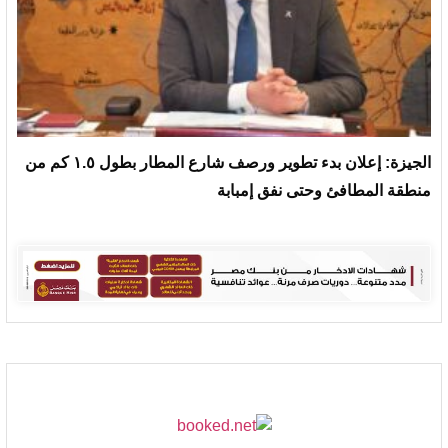
الجيزة: إعلان بدء تطوير ورصف شارع المطار بطول ١.٥ كم من
منطقة المطافئ وحتى نفق إمبابة