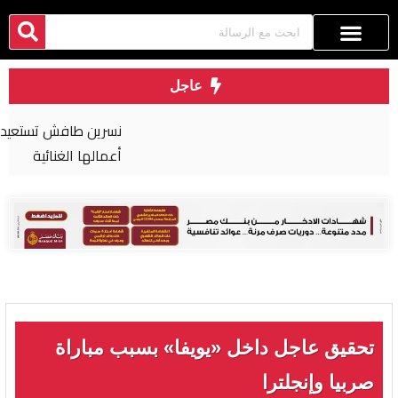
عاجل
نسرين طافش تستعيد «الروقان» من كواليس أحدث
أعمالها الغنائية
تحقيق عاجل داخل «يويفا» بسبب مباراة
صربيا وإنجلترا