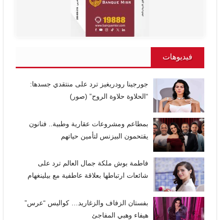
فيديوهات
جورجينا رودريغيز ترد على منتقدي جسدها:
“الحلاوة حلاوة الروح” (صور)
بمطاعم ومشروعات عقارية وطبية.. فنانون
يقتحمون البيزنس لتأمين حياتهم
فاطمة بوش ملكة جمال العالم ترد على
شائعات ارتباطها بعلاقة عاطفية مع بيلينغهام
بفستان الزفاف والزغاريد… كواليس “عرس”
هيفاء وهبي المفاجئ