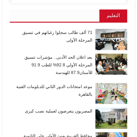
التعليم
71 ألف طالب سجلوا رغباتهم في تنسيق
المرحلة الأولى
بعد اعلان الحد الأدنى.. مؤشرات تنسيق
المرحلة الأولي 92.8% للطب 91.9
للأسنان87.9 للهندسة
موعد امتحانات الدور الثاني للدبلومات الفنية
بالقاهرة
المصريون يتعرضون لعملية نصب كبرى
محافظ الغربية يهنئ الأولى على الثانوية