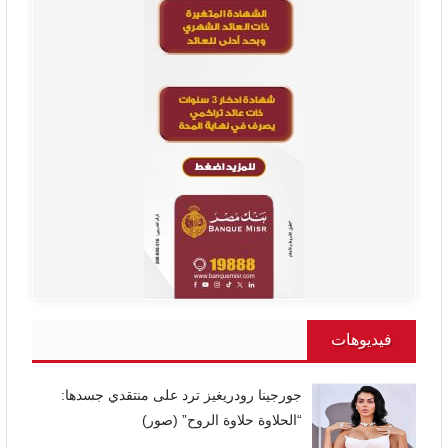
فيديوهات
جورجينا رودريغيز ترد على منتقدي جسدها:
“الحلاوة حلاوة الروح” (صور)