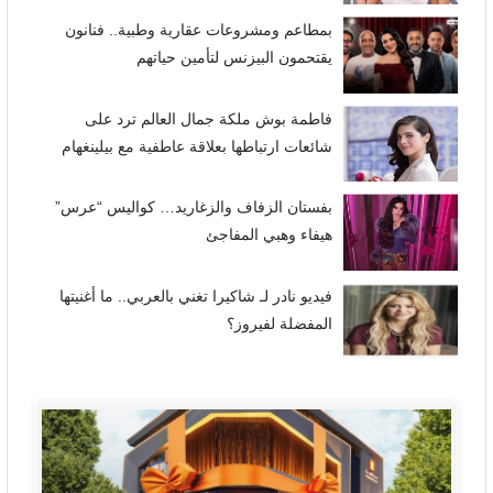
بمطاعم ومشروعات عقارية وطبية.. فنانون
يقتحمون البيزنس لتأمين حياتهم
فاطمة بوش ملكة جمال العالم ترد على
شائعات ارتباطها بعلاقة عاطفية مع بيلينغهام
بفستان الزفاف والزغاريد… كواليس “عرس”
هيفاء وهبي المفاجئ
فيديو نادر لـ شاكيرا تغني بالعربي.. ما أغنيتها
المفضلة لفيروز؟