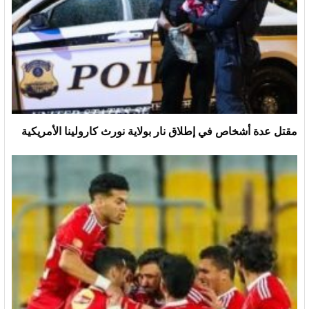
مقتل عدة أشخاص في إطلاق نار بولاية نورث كارولينا الأمريكية