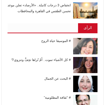
انخفاض 3 درجات كاملة.. «الأرصاد» تعلن موعد
تحسن الطقس في القاهرة والمحافظات
الرأى
# الموسيقا حياة الروح
# كل الأشياء تموت.. أَمْ تُراها تجِفُّ وتنزوي!؟
# البحث عن الجمال
# “ثقافة المظلومية”