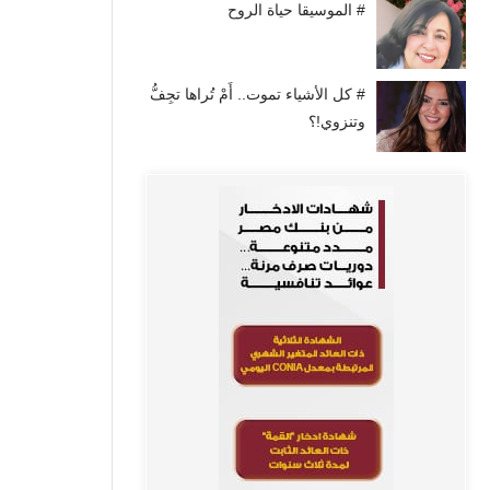
# الموسيقا حياة الروح
# كل الأشياء تموت.. أَمْ تُراها تجِفُّ
وتنزوي!؟