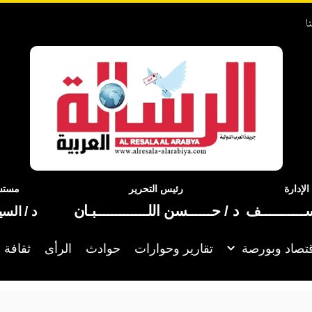
ا
إدارة
رئيس التحرير
مستشا
ســـــــــــف
د / حــــــسن اللـــــــــــــبـان
د / الس
تصاد وبورصة
تقارير وحوارات
حوادث
الرأى
ثقافة 
تمثال رمسيس الثاني تربطه علاقة بقصة بني إسرائيل في مصر