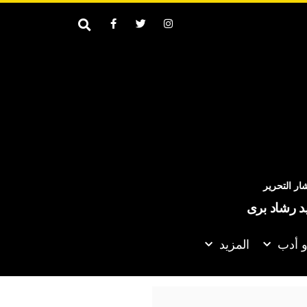
ر التحرير
يد رشاد برى
و أدب
المزيد