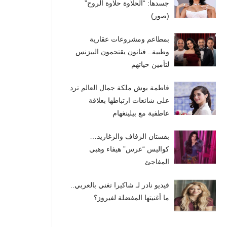
جسدها: “الحلاوة حلاوة الروح”
(صور)
بمطاعم ومشروعات عقارية
وطبية.. فنانون يقتحمون البيزنس
لتأمين حياتهم
فاطمة بوش ملكة جمال العالم ترد
على شائعات ارتباطها بعلاقة
عاطفية مع بيلينغهام
بفستان الزفاف والزغاريد…
كواليس “عرس” هيفاء وهبي
المفاجئ
فيديو نادر لـ شاكيرا تغني بالعربي..
ما أغنيتها المفضلة لفيروز؟