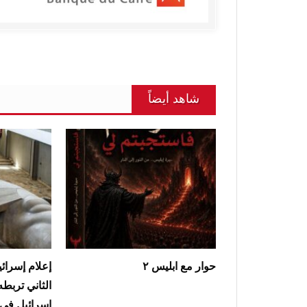
شاهد أيضاً
حوار مع ابليس ٢
إعلام إسرائ
الثاني تربط
إسرائيل في