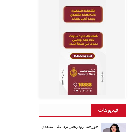
فيديوهات
جورجينا رودريغيز ترد على منتقدي