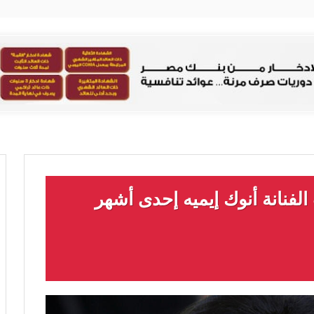
لفنانة أنوك إيميه إحدى أشهر