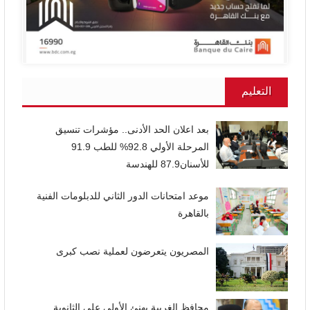
التعليم
بعد اعلان الحد الأدنى.. مؤشرات تنسيق
المرحلة الأولي 92.8% للطب 91.9
للأسنان87.9 للهندسة
موعد امتحانات الدور الثاني للدبلومات الفنية
بالقاهرة
المصريون يتعرضون لعملية نصب كبرى
محافظ الغربية يهنئ الأولى على الثانوية