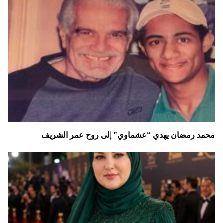
محمد رمضان يهدي “عشماوي” إلى روح عمر الشريف