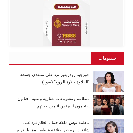
فيديوهات
جورجينا رودريغيز ترد على منتقدي جسدها:
“الحلاوة حلاوة الروح” (صور)
بمطاعم ومشروعات عقارية وطبية.. فنانون
يقتحمون البيزنس لتأمين حياتهم
فاطمة بوش ملكة جمال العالم ترد على
شائعات ارتباطها بعلاقة عاطفية مع بيلينغهام