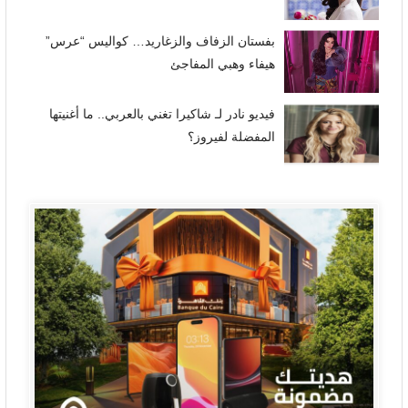
بفستان الزفاف والزغاريد… كواليس “عرس”
هيفاء وهبي المفاجئ
فيديو نادر لـ شاكيرا تغني بالعربي.. ما أغنيتها
المفضلة لفيروز؟