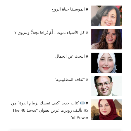
# الموسيقا حياة الروح
# كل الأشياء تموت.. أَمْ تُراها تجِفُّ وتنزوي!؟
# البحث عن الجمال
# “ثقافة المظلومية”
#
كتاب جديد “كيف تمسك بزمام القوة” من
✍
تأليف روبرت غرين بعنوان “The 48 Laws
of Power”