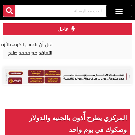
عاجل
قبل أن يلمس الكرة.. بالأرقام طرابزون يحصد ثمار
التعاقد مع محمد صلاح
المركزي يطرح أّذون بالجنيه والدولار
وصكوك في يوم واحد